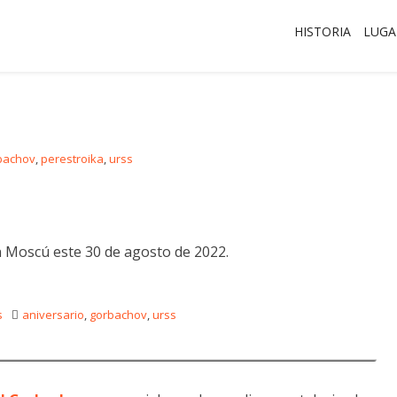
HISTORIA
LUGA
bachov
,
perestroika
,
urss
 Moscú este 30 de agosto de 2022.
ón de la URSS
s
aniversario
,
gorbachov
,
urss