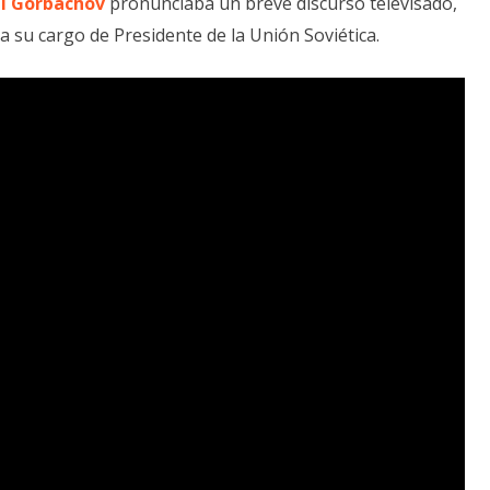
l Gorbachov
pronunciaba un breve discurso televisado,
 su cargo de Presidente de la Unión Soviética.