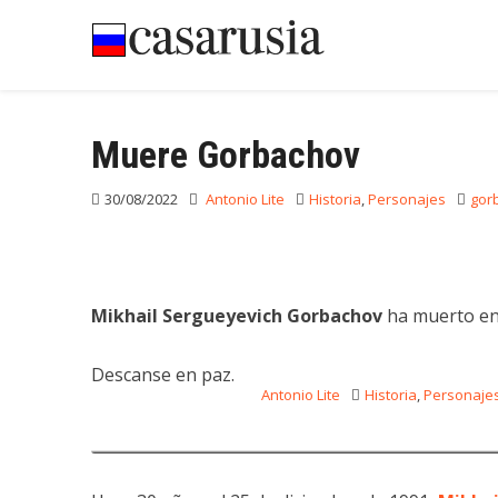
Ir
al
contenido
Muere Gorbachov
30/08/2022
Antonio Lite
Historia
,
Personajes
gor
Mikhail Sergueyevich Gorbachov
ha muerto en
30 años de la disoluci
Descanse en paz.
25/12/2021
Antonio Lite
Historia
,
Personaje