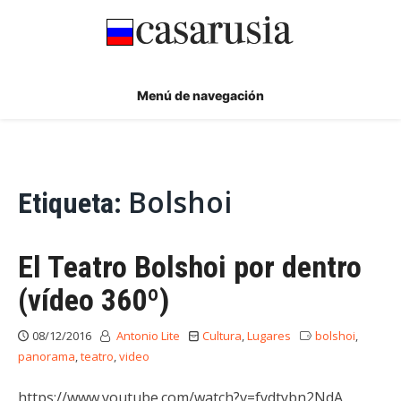
Ir
al
contenido
Menú de navegación
Bolshoi
Etiqueta:
El Teatro Bolshoi por dentro
(vídeo 360º)
08/12/2016
Antonio Lite
Cultura
,
Lugares
bolshoi
,
panorama
,
teatro
,
video
https://www.youtube.com/watch?v=fydtybn2NdA