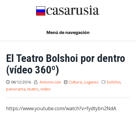
Ir
al
contenido
Menú de navegación
El Teatro Bolshoi por dentro
(vídeo 360º)
08/12/2016
Antonio Lite
Cultura
,
Lugares
bolshoi
,
panorama
,
teatro
,
video
https://www.youtube.com/watch?v=fydtybn2NdA