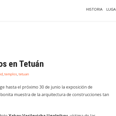
HISTORIA
LUGA
os en Tetuán
id
,
templos
,
tetuan
e hasta el próximo 30 de junio la exposición de
 bonita muestra de la arquitectura de construcciones tan
rdote
Yakov Vasilevicha Ugolnikov
, víctima de las