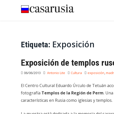
Ir
al
contenido
Exposición
Etiqueta:
Exposición de templos rus
06/06/2013
Antonio Lite
Cultura
exposición
,
madr
El Centro Cultural Eduardo Úrculo de Tetuán acog
fotografía
Templos de la Región de Perm
. Una
características en Rusia como iglesias y templos.
La muestra está dedicada a la memoria del sace