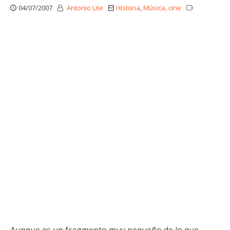
04/07/2007
Antonio Lite
Historia
,
Música, cine
Aunque es un fragmento muy pequeño de lo que