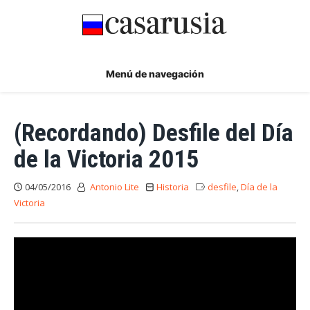
Ir
al
contenido
Menú de navegación
(Recordando) Desfile del Día
de la Victoria 2015
04/05/2016
Antonio Lite
Historia
desfile
,
Día de la
Victoria