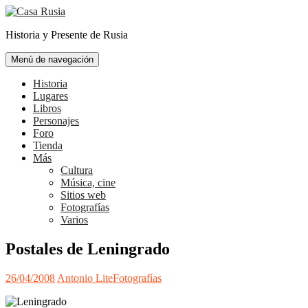
Ir
al
Historia y Presente de Rusia
contenido
Menú de navegación
Historia
Lugares
Libros
Personajes
Foro
Tienda
Más
Cultura
Música, cine
Sitios web
Fotografías
Varios
Postales de Leningrado
26/04/2008
Antonio Lite
Fotografías