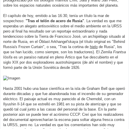
protagonizado por los biólogos marinos Enric Sala y Manu San Félix,
e
sobre los espacios naturales oceánicos más importantes del planeta.
El capítulo de hoy, emitido a las 16:30, tenía un título la mar de
sospechoso:
"Tras el telón de acero de Rusia"
. La verdad es que me
esperaba un alegato antisoviético sobre el medio ambiente en la URSS
pero al final ha resultado ser un reportaje extraordinario y nada
tendencioso sobre la Tierra de Francisco José, un archipiélago situado al
norte de Rusia, en el Óblast Arkhangel'skaya (el título original es "Behind
Russia's Frozen Curtain", o sea, "Tras la cortina de
hielo
de Rusia", los
que se han lucido, como siempre, son los traductores). El
Zemlia Frantsa
Iósifa
es un paraíso natural en pleno Ártico que fue descubierto en el
siglo XIX por dos exploradores austrohúngaros (de ahí el nombre) y que
formó parte de la Unión Soviética desde 1926.
Hasta 2001 hubo una base científica en la isla de Graham Bell que operó
durante décadas y que fue abandonada tras el incendio de su generador
eléctrico. El paisaje actual es muy parecido al de Chernobil, con un
Ilyushin Il-14 que se estrelló en 1981 en su pista de aterrizaje y que se
quedó tal cual junto a las casas del personal de la base. En la parte
posterior aún se puede leer el acrónimo CCCP. Creí que los realizadores
del documental aprovecharían la escena para soltar alguna fresca contra
la URSS, pero no. La verdad es que los comentarios han sido muy