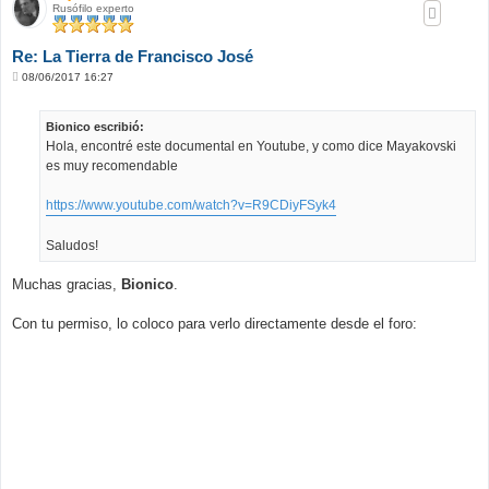
Rusófilo experto
Re: La Tierra de Francisco José
M
08/06/2017 16:27
e
n
s
Bionico escribió:
a
j
Hola, encontré este documental en Youtube, y como dice Mayakovski
e
es muy recomendable
https://www.youtube.com/watch?v=R9CDiyFSyk4
Saludos!
Muchas gracias,
Bionico
.
Con tu permiso, lo coloco para verlo directamente desde el foro: