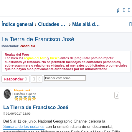
B
u
Índice general
Ciudades y lugares
Más allá de los Urales
s
c
La Tierra de Francisco José
a
r
Moderador:
casarusia
Reglas del Foro
Lee bien las
reglas del foro
y
busca
antes de preguntar para no repetir
cuestiones ya tratadas. No se permiten mensajes de contactos personales,
sobre scammers o relaciones virtuales, ni mensajes publicitarios o comerciales
que no hayan sido previamente autorizados por un administrador
Buscar
Búsqueda avanzada
Responder
Mayakovski
Rusófilo experto
La Tierra de Francisco José
M
06/06/2017 22:09
e
n
Del 5 al 11 de junio, National Geographic Channel celebra la
s
Semana de los océanos
con la emisión diaria de un documental,
a
j