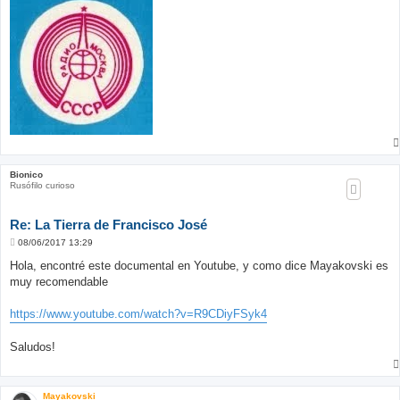
Bionico
Rusófilo curioso
Re: La Tierra de Francisco José
M
08/06/2017 13:29
e
n
Hola, encontré este documental en Youtube, y como dice Mayakovski es
s
muy recomendable
a
j
e
https://www.youtube.com/watch?v=R9CDiyFSyk4
Saludos!
Mayakovski