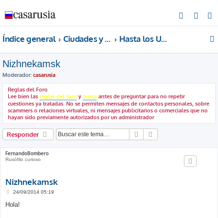
B
u
Índice general
Ciudades y lugares
Hasta los Urales
s
c
Nizhnekamsk
a
Moderador:
casarusia
r
Reglas del Foro
Lee bien las
reglas del foro
y
busca
antes de preguntar para no repetir
cuestiones ya tratadas. No se permiten mensajes de contactos personales, sobre
scammers o relaciones virtuales, ni mensajes publicitarios o comerciales que no
hayan sido previamente autorizados por un administrador
Buscar
Búsqueda avanzada
Responder
FernandoBombero
Rusófilo curioso
Nizhnekamsk
M
24/09/2014 05:19
e
n
Hola!
s
a