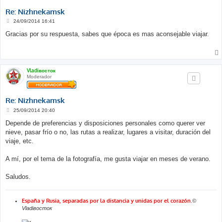
Re: Nizhnekamsk
M
24/09/2014 16:41
e
n
Gracias por su respuesta, sabes que época es mas aconsejable viajar.
s
a
j
e
Vladiвосток
Moderador
Re: Nizhnekamsk
M
25/09/2014 20:40
e
n
Depende de preferencias y disposiciones personales como querer ver
s
nieve, pasar frío o no, las rutas a realizar, lugares a visitar, duración del
a
j
viaje, etc.
e
A mí, por el tema de la fotografía, me gusta viajar en meses de verano.
Saludos.
España y Rusia, separadas por la distancia y unidas por el corazón
.
©
Vladiвосток