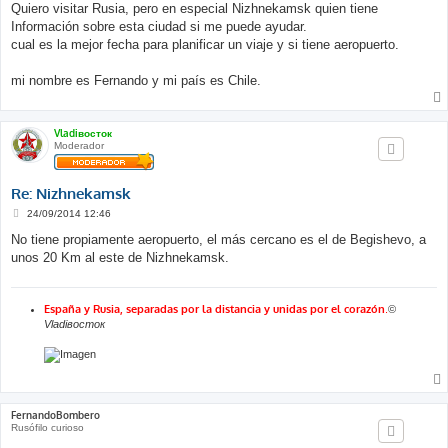
j
Quiero visitar Rusia, pero en especial Nizhnekamsk quien tiene
e
Información sobre esta ciudad si me puede ayudar.
cual es la mejor fecha para planificar un viaje y si tiene aeropuerto.
mi nombre es Fernando y mi país es Chile.
Vladiвосток
Moderador
Re: Nizhnekamsk
M
24/09/2014 12:46
e
n
No tiene propiamente aeropuerto, el más cercano es el de Begishevo, a
s
unos 20 Km al este de Nizhnekamsk.
a
j
e
España y Rusia, separadas por la distancia y unidas por el corazón
.
©
Vladiвосток
FernandoBombero
Rusófilo curioso