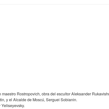
 maestro Rostropovich, obra del escultor Aleksander Rukavish
tin, y el Alcalde de Moscú, Serguei Sobianin.
y Yeliseyevsky.