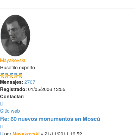
Mayakovski
Rusófilo experto
Mensajes:
2707
Registrado:
01/05/2006 13:55
Contactar:
Contactar
Mayakovski
Sitio web
Re: 60 nuevos monumentos en Moscú
Citar
Mensaje
por
Mayakovski
»
21/11/2011 16:52