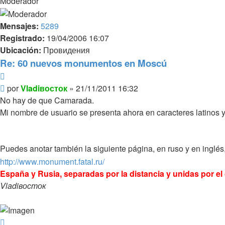
Moderador
Mensajes:
5289
Registrado:
19/04/2006 16:07
Ubicación:
Провидения
Re: 60 nuevos monumentos en Moscú
Citar
Mensaje
por
Vladiвосток
»
21/11/2011 16:32
No hay de que Camarada.
Mi nombre de usuario se presenta ahora en caracteres latinos y 
Puedes anotar también la siguiente página, en ruso y en inglés
http://www.monument.fatal.ru/
España y Rusia, separadas por la distancia y unidas por el
Vladiвосток
Arriba