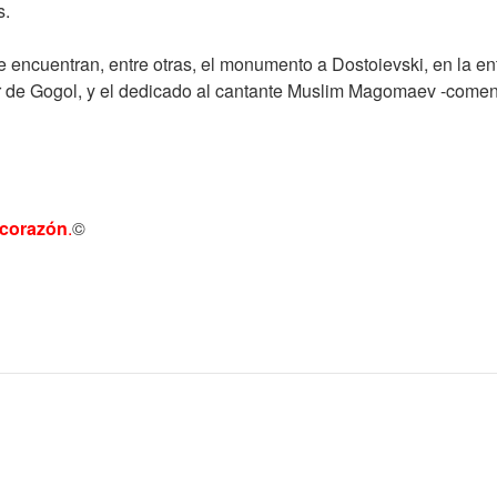
s.
e encuentran, entre otras, el monumento a Dostoievski, en la entr
evar de Gogol, y el dedicado al cantante Muslim Magomaev -come
 corazón
.
©