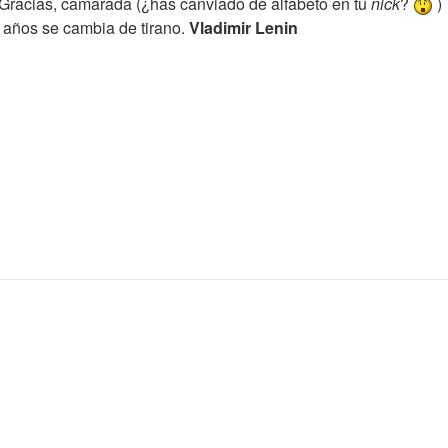
. Gracias, camarada (¿has canviado de alfabeto en tu
nick
?
)
 años se cambia de tirano.
Vladimir Lenin