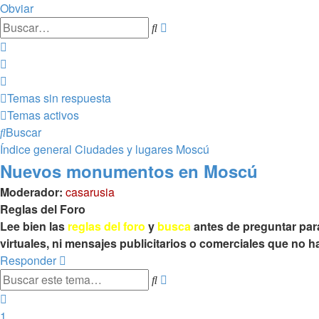
Obviar
Búsqueda
Buscar
avanzada
Temas sin respuesta
Temas activos
Buscar
Índice general
Ciudades y lugares
Moscú
Nuevos monumentos en Moscú
Moderador:
casarusia
Reglas del Foro
Lee bien las
reglas del foro
y
busca
antes de preguntar par
virtuales, ni mensajes publicitarios o comerciales que no
Responder
Búsqueda
Buscar
avanzada
Anterior
1