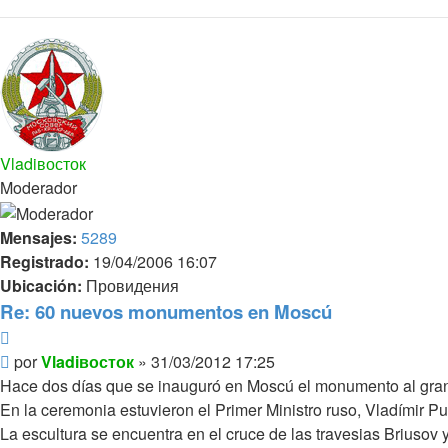
Vladiвосток
Moderador
Mensajes:
5289
Registrado:
19/04/2006 16:07
Ubicación:
Провидения
Re: 60 nuevos monumentos en Moscú
Citar
Mensaje
por
Vladiвосток
»
31/03/2012 17:25
Hace dos días que se inauguró en Moscú el monumento al gran
En la ceremonia estuvieron el Primer Ministro ruso, Vladímir Pu
La escultura se encuentra en el cruce de las travesias Briusov 