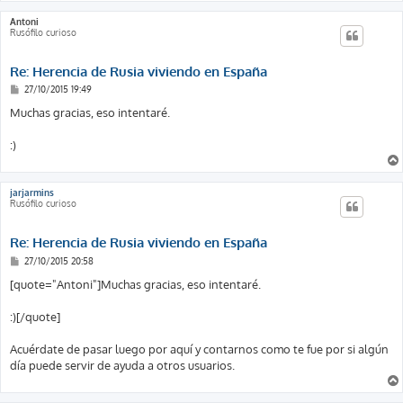
Antoni
Rusófilo curioso
Re: Herencia de Rusia viviendo en España
M
27/10/2015 19:49
e
n
Muchas gracias, eso intentaré.
s
a
j
:)
e
jarjarmins
Rusófilo curioso
Re: Herencia de Rusia viviendo en España
M
27/10/2015 20:58
e
n
[quote="Antoni"]Muchas gracias, eso intentaré.
s
a
j
:)[/quote]
e
Acuérdate de pasar luego por aquí y contarnos como te fue por si algún
día puede servir de ayuda a otros usuarios.