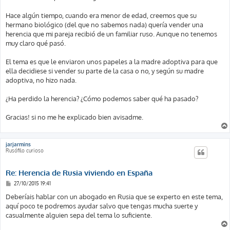
j
e
Hace algún tiempo, cuando era menor de edad, creemos que su
hermano biológico (del que no sabemos nada) quería vender una
herencia que mi pareja recibió de un familiar ruso. Aunque no tenemos
muy claro qué pasó.
El tema es que le enviaron unos papeles a la madre adoptiva para que
ella decidiese si vender su parte de la casa o no, y según su madre
adoptiva, no hizo nada.
¿Ha perdido la herencia? ¿Cómo podemos saber qué ha pasado?
Gracias! si no me he explicado bien avisadme.
jarjarmins
Rusófilo curioso
Re: Herencia de Rusia viviendo en España
M
27/10/2015 19:41
e
n
Deberíais hablar con un abogado en Rusia que se experto en este tema,
s
aquí poco te podremos ayudar salvo que tengas mucha suerte y
a
j
casualmente alguien sepa del tema lo suficiente.
e