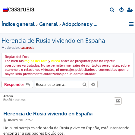
B
u
Índice general
General
Adopciones y acogidas
s
c
Herencia de Rusia viviendo en España
a
r
Moderador:
casarusia
Reglas del Foro
Lee bien las
reglas del foro
y
busca
antes de preguntar para no repetir
cuestiones ya tratadas. No se permiten mensajes de contactos personales, sobre
scammers o relaciones virtuales, ni mensajes publicitarios o comerciales que no
hayan sido previamente autorizados por un administrador
Buscar
Búsqueda avanzada
Responder
Antoni
Rusófilo curioso
Herencia de Rusia viviendo en España
M
06/09/2015 23:59
e
n
Hola, mi pareja es adoptada de Rusia y vive en España, está intentando
s
encontrar a sus padres biológicos.
a