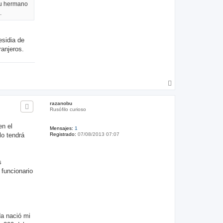
 su hermano
.
esidia de
ranjeros.
A
r
r
razanobu
i
Rusófilo curioso
b
a
en el
Mensajes:
1
lo tendrá
Registrado:
07/08/2013 07:07
s
 funcionario
da nació mi