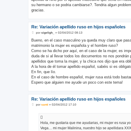
e
su hermano o se podria cambiarse?. Tendria algun problem
gracias.
Re: Variación apellido ruso en hijos españoles
M
por
sigeligh_
»
02/04/2012 08:13
e
n
Bueno, en el caso masculino ya queda muy claro que pasa 
s
matrimonio la mujer es española y el hombre ruso?
a
j
Como se ha dicho por aquí, en el caso de la mujer, es impo
e
duda de si al llevar todos los documentos no nos pondrán 
apellidos que toma la mujer, y la chica nos dijo que era obli
A la hora de él tomar apellido español, sabéis si es obliga
En fin, que lío.
En el caso de hombre español, mujer rusa está todo basta
Espero que alguien me ayude un poco con este tema!
Re: Variación apellido ruso en hijos españoles
M
por
santi
»
02/04/2012 17:10
e
n
s
a
j
Hola, me gustaria que me ayudarias, mi mujer es rusa yo 
e
Vega.... mi mujer Malinina, nuestro hijo se apellidara X