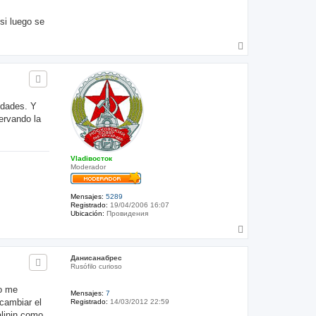
 si luego se
A
r
r
i
b
a
idades. Y
ervando la
Vladiвосток
Moderador
Mensajes:
5289
Registrado:
19/04/2006 16:07
Ubicación:
Провидения
A
r
r
Данисанабрес
i
Rusófilo curioso
b
a
yo me
Mensajes:
7
 cambiar el
Registrado:
14/03/2012 22:59
alinin como