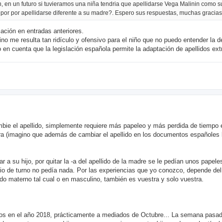
in, en un futuro si tuvieramos una niña tendria que apellidarse Vega Malinin como
por por apellidarse diferente a su madre?. Espero sus respuestas, muchas gracias
mación en entradas anteriores.
o me resulta tan ridículo y ofensivo para el niño que no puedo entender la d
en cuenta que la legislación española permite la adaptación de apellidos ext
bie el apellido, simplemente requiere más papeleo y más perdida de tiempo 
ra (imagino que además de cambiar el apellido en los documentos españoles 
ar a su hijo, por quitar la -a del apellido de la madre se le pedían unos papele
ario de turno no pedía nada. Por las experiencias que yo conozco, depende del
lido materno tal cual o en masculino, también es vuestra y solo vuestra.
mos en el año 2018, prácticamente a mediados de Octubre... La semana pasa