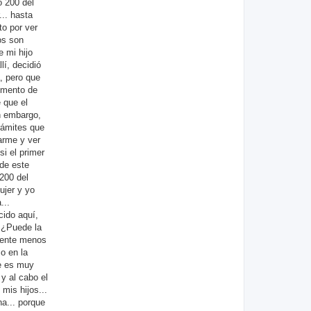
o 200 del
... hasta
to por ver
os son
e mi hijo
lí, decidió
a, pero que
momento de
 que el
in embargo,
trámites que
arme y ver
i el primer
 de este
 200 del
ujer y yo
...
cido aquí,
. ¿Puede la
tiente menos
o en la
te es muy
y al cabo el
mis hijos...
na... porque