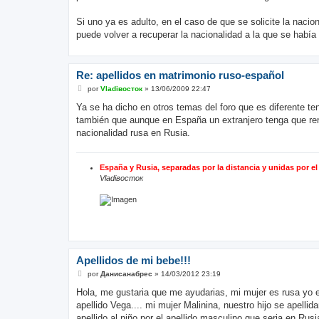
Si uno ya es adulto, en el caso de que se solicite la nacio
puede volver a recuperar la nacionalidad a la que se habí
Re: apellidos en matrimonio ruso-español
M
por
Vladiвосток
»
13/06/2009 22:47
e
n
Ya se ha dicho en otros temas del foro que es diferente t
s
también que aunque en España un extranjero tenga que ren
a
j
nacionalidad rusa en Rusia.
e
España y Rusia, separadas por la distancia y unidas por e
Vladiвосток
Apellidos de mi bebe!!!
M
por
Данисанабрес
»
14/03/2012 23:19
e
n
Hola, me gustaria que me ayudarias, mi mujer es rusa yo e
s
apellido Vega.... mi mujer Malinina, nuestro hijo se apell
a
j
apellido al niño por el apellido masculino que seria en Rus