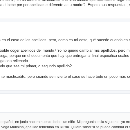
a el bebe por por apellidarse diferente a su madre?. Espero sus respuestas,
en el caso de los apellidos, pero, como es mi caso, qué sucede cuando en e
sible coger apellidos del marido? Yo no quiero cambiar mis apellidos, pero m
pega, porque en el documento que hay que entregar al final especifica cuáles
gatorio rellenarlo.
torio que sea mi primer, o segundo apellido?
nte masticadito, pero cuando se invierte el caso se hace todo un poco más c
español, en junio nacera nuestro bebe, un niño. Mi pregunta es la siguiente, yo m
XX Vega Malinina, apellido femenino en Rusia. Quiero saber si se puede cambiar el a