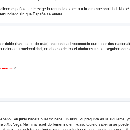
nalidad española se le exige la renuncia expresa a la otra nacionalidad. No sé
a renunciado sin que España se entere.
ener doble (hay casos de más) nacionalidad reconocida que tener dos nacional
unciar a su nacionalidad, en el caso de los ciudadanos rusos, seguiran cons
l corazón
.
©
spañol, en junio nacera nuestro bebe, un niño. Mi pregunta es la siguiente, 
idara XXX Vega Malinina, apellido femenino en Rusia. Quiero saber si se puede
ia Malinin, en un futuro si tuvieramos una niña tendria que apellidarse Vega M