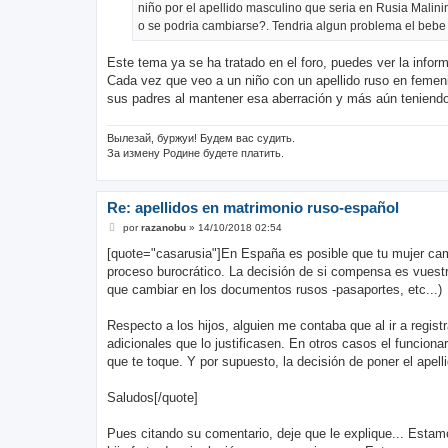
niño por el apellido masculino que seria en Rusia Malin
o se podria cambiarse?. Tendria algun problema el bebe 
Este tema ya se ha tratado en el foro, puedes ver la infor
Cada vez que veo a un niño con un apellido ruso en femenin
sus padres al mantener esa aberración y más aún teniendo 
Вылезай, буржуи! Будем вас судить.
За измену Родине будете платить.
Re: apellidos en matrimonio ruso-español
M
por
razanobu
»
14/10/2018 02:54
e
n
[quote="casarusia"]En España es posible que tu mujer cam
s
proceso burocrático. La decisión de si compensa es vuest
a
j
que cambiar en los documentos rusos -pasaportes, etc...)
e
Respecto a los hijos, alguien me contaba que al ir a registr
adicionales que lo justificasen. En otros casos el funcion
que te toque. Y por supuesto, la decisión de poner el apel
Saludos[/quote]
Pues citando su comentario, deje que le explique... Esta