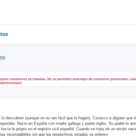
tos
es
epetir cuestiones ya tratadas. No se permiten mensajes de contactos personales, sobr
administrador
eda avanzada
 lo descubren (aunque no es tan fácil que lo hagan). Conozco a alguien que t
imposible. Nació en España con madre gallega y padre inglés. Su padre lo ano
cía lo propio en el registro civil español. Cuando se trata de un recién nac
nías incompatibles sin que los respectivos estados se enteren.