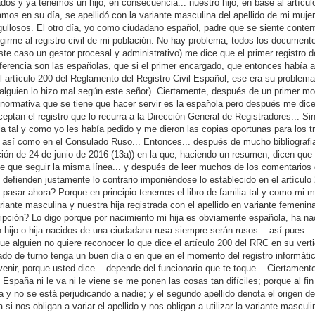
dos y ya tenemos un hijo; en consecuencia... nuestro hijo, en base al artícul
mos en su día, se apellidó con la variante masculina del apellido de mi mujer
gullosos. El otro día, yo como ciudadano español, padre que se siente conten
igirme al registro civil de mi población. No hay problema, todos los document
 este caso un gestor procesal y administrativo) me dice que el primer registro d
erencia son las españolas, que si el primer encargado, que entonces había al
el artículo 200 del Reglamento del Registro Civil Español, ese era su problem
 alguien lo hizo mal según este señor). Ciertamente, después de un primer 
a normativa que se tiene que hacer servir es la española pero después me dice
eptan el registro que lo recurra a la Dirección General de Registradores... S
lia tal y como yo les había pedido y me dieron las copias oportunas para los 
s así como en el Consulado Ruso... Entonces... después de mucho bibliografi
ón de 24 de junio de 2016 (13a)) en la que, haciendo un resumen, dicen que s
ene que seguir la misma línea... y después de leer muchos de los comentarios
 defienden justamente lo contrario imponiéndose lo establecido en el artículo
asar ahora? Porque en principio tenemos el libro de familia tal y como mi m
riante masculina y nuestra hija registrada con el apellido en variante femenina
ripción? Lo digo porque por nacimiento mi hija es obviamente española, ha na
n hijo o hija nacidos de una ciudadana rusa siempre serán rusos... así pues..
e alguien no quiere reconocer lo que dice el artículo 200 del RRC en su ver
ado de turno tenga un buen día o en que en el momento del registro informátic
r, porque usted dice... depende del funcionario que te toque... Ciertamen
spaña ni le va ni le viene se me ponen las cosas tan difíciles; porque al fin 
a y no se está perjudicando a nadie; y el segundo apellido denota el origen de 
si nos obligan a variar el apellido y nos obligan a utilizar la variante masculi