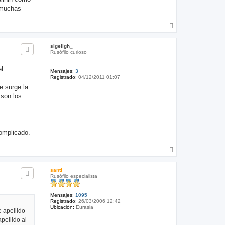
 muchas
A
r
r
sigeligh_
i
Rusófilo curioso
b
a
l
Mensajes:
3
Registrado:
04/12/2011 01:07
e surge la
 son los
omplicado.
A
r
r
santi
i
Rusófilo especialista
b
a
Mensajes:
1095
Registrado:
26/03/2006 12:42
Ubicación:
Eurasia
e apellido
pellido al