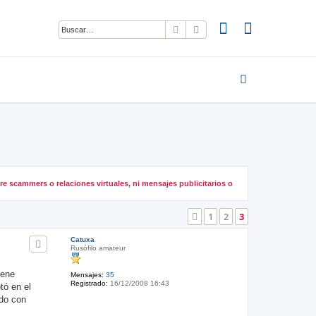
Buscar
Búsqueda avanzada
e scammers o relaciones virtuales, ni mensajes publicitarios o
1
2
3
Anterior
Catuxa
Rusófilo amateur
iene
Mensajes:
35
Registrado:
16/12/2008 16:43
tó en el
ido con