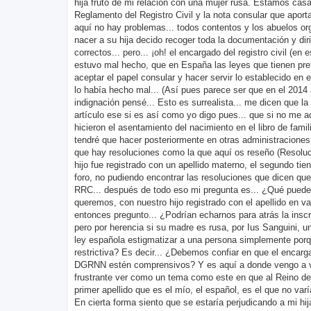
hija fruto de mi relación con una mujer rusa. Estamos casa
Reglamento del Registro Civil y la nota consular que aporta
aquí no hay problemas... todos contentos y los abuelos or
nacer a su hija decido recoger toda la documentación y dir
correctos... pero... ¡oh! el encargado del registro civil (en
estuvo mal hecho, que en España las leyes que tienen pref
aceptar el papel consular y hacer servir lo establecido en 
lo había hecho mal... (Así pues parece ser que en el 2014
indignación pensé... Esto es surrealista... me dicen que l
artículo ese si es así como yo digo pues... que si no me ac
hicieron el asentamiento del nacimiento en el libro de fami
tendré que hacer posteriormente en otras administracione
que hay resoluciones como la que aquí os reseño (Resoluci
hijo fue registrado con un apellido materno, el segundo ti
foro, no pudiendo encontrar las resoluciones que dicen que
RRC... después de todo eso mi pregunta es... ¿Qué puede p
queremos, con nuestro hijo registrado con el apellido en va
entonces pregunto... ¿Podrían echarnos para atrás la insc
pero por herencia si su madre es rusa, por Ius Sanguini, u
ley española estigmatizar a una persona simplemente porqu
restrictiva? Es decir... ¿Debemos confiar en que el encarg
DGRNN estén comprensivos? Y es aquí a donde vengo a veni
frustrante ver como un tema como este en que al Reino de E
primer apellido que es el mío, el español, es el que no varí
En cierta forma siento que se estaría perjudicando a mi hija 