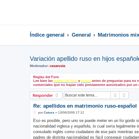
Índice general
General
Matrimonios mix
Variación apellido ruso en hijos español
Moderador:
casarusia
Reglas del Foro
Lee bien las
reglas del foro
y
busca
antes de preguntar para no r
comerciales que no hayan sido previamente autorizados por un 
Buscar
Búsqu
Responder
Re: apellidos en matrimonio ruso-español
M
por
Catuxa
»
13/06/2009 17:12
e
n
Eso es posible, pero uno se puede meter en un lío gordo si
s
nacionalidad inglesa y española, lo cual sería legalmente 
a
j
consulado inglés como ciudadano de ese país mientras se ha
e
padres de distinta nacionalidad es fácil conseguir ciudada