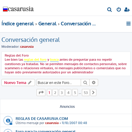
B
u
Índice general
General
Conversación general
s
c
Conversación general
a
r
Moderador:
casarusia
Reglas del Foro
Lee bien las
reglas del foro
y
busca
antes de preguntar para no repetir
cuestiones ya tratadas. No se permiten mensajes de contactos personales, sobre
scammers o relaciones virtuales, ni mensajes publicitarios o comerciales que no
hayan sido previamente autorizados por un administrador
Buscar
Búsqueda avanzada
Nuevo Tema
Página
1
de
53
1
2
3
4
5
53
…
Siguiente
Anuncios
REGLAS DE CASARUSIA.COM
Último mensaje por
casarusia
«
11/10/2007 00:48
Foro para la conversación general