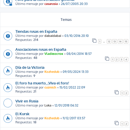
Último mensaje por
casarusia
«
26/07/2005 20:33
Temas
Tiendas rusas en España
Último mensaje por
dabaidabai
«
03/10/2016 20:10
Respuestas:
214
1
…
12
13
14
15
Asociaciones rusas en España
Último mensaje por
Vladiвосток
«
08/04/2014 18:57
Respuestas:
48
1
2
3
4
Día de la Victoria
Último mensaje por
Kozhedub
«
09/05/2024 13:33
Respuestas:
9
El foro ha muerto, ¡Viva el foro!
Último mensaje por
cuzmich
«
15/02/2022 22:09
Respuestas:
21
1
2
Vivir en Rusia
Último mensaje por
Luka
«
12/01/2018 06:32
El Kursk
Último mensaje por
Kozhedub
«
11/12/2017 03:57
Respuestas:
18
1
2