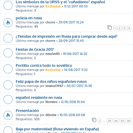
Los símbolos de la URSS y el "cuñadismo" español
Último mensaje por
Kozhedub
«
11/12/2017 00:53
Respuestas:
3
policia en rusia
Último mensaje por
chorre
«
29/09/2017 15:24
Respuestas:
45
1
2
3
4
¿Tiendas de impresión en Rusia para comprar desde aquí?
Último mensaje por
chorre
«
28/09/2017 15:45
Fiestas de Gracia 2017
Último mensaje por
msoler83
«
19/08/2017 16:20
Respuestas:
2
Portillo contra todo lo soviético
Último mensaje por
Kozhedub
«
14/08/2017 11:32
Respuestas:
1
Feliz papa de dos niños españoles-rusos
Último mensaje por
imanol1967
«
30/07/2017 15:38
Respuestas:
2
español residente en rusia
Último mensaje por
Romero
«
12/10/2016 10:04
Presentación
Último mensaje por
d0nete
«
10/10/2016 00:08
Respuestas:
533
1
…
33
34
35
36
Baja por maternidad (Rusa viviendo en España)