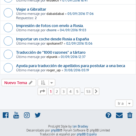
Último mensaje por
erbaech
«
07/09/2016 16:41
Viajar a Gibraltar
Último mensaje por
dabaidabai
«
05/09/2016 17:06
Respuestas:
2
Impresión de fotos con envío a Rusia.
Último mensaje por
chorre
«
04/09/2016 19:03
Importar un coche desde Rusia a España
Último mensaje por
spokane17
«
02/09/2016 15:06
Traducción de "1000 razones" a tártaro
Último mensaje por
elpunk
«
01/09/2016 12:37
Ayuda para traducción de apellidos para postular a una beca
Último mensaje por
roger_up
«
31/08/2016 05:19
Nuevo Tema
Página
1
de
53
1
2
3
4
5
53
…
Siguiente
Ir a
ProLight Style by
Ian Bradley
Desarrollado por
phpBB
® Forum Software © phpBB Limited
Traducción al español por
phpBB España