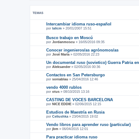
TEMAS
Intercambiar idioma ruso-español
por
lalicm
»
20/01/2007 15:51
Busco trabajo en Moscú
por
Jordanmoscu
»
16/05/2016 09:35
Conocer ingenieros/as agrónomos/as
por
José María
»
02/05/2016 22:23
Un documental ruso (sovietico) Guerra Patria en
por
Aleksander
»
02/05/2016 00:36
Contactos en San Petersburgo
por
soniablau
»
25/04/2016 12:46
vendo 4000 rublos
por
otus
»
08/10/2015 13:16
CASTING DE VOCES BARCELONA
por
NICE EDDIE
»
02/06/2015 12:15
Estudios de Maestría en Rusia
por
Celiushka
»
23/04/2015 19:02
Vendo libros para aprender ruso (particular)
por
jbm
»
06/04/2015 12:01
Para practicar idioma ruso