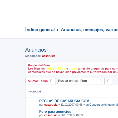
Índice general
Anuncios, mensajes, vario
Anuncios
Moderador:
casarusia
Reglas del Foro
Lee bien las
reglas del foro
y
busca
antes de preguntar para no r
comerciales que no hayan sido previamente autorizados por un 
Buscar
Bús
Nuevo Tema
ANUNCIOS
REGLAS DE CASARUSIA.COM
por
casarusia
»
11/10/2007 00:48
» en
Conversación general
Foro para anuncios
por
casarusia
»
26/07/2005 10:03