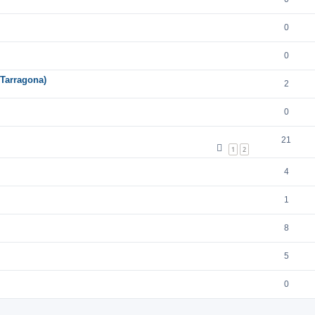
0
0
 Tarragona)
2
0
21
1
2
4
1
8
5
0