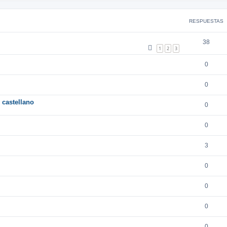
RESPUESTAS
38
1
2
3
0
0
 castellano
0
0
3
0
0
0
0