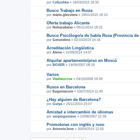
por
Celiushka
»
16/03/2015 18:33
Busco Trabajo en Rusia
por
mario.glezviera
»
19/01/2015 18:10
Oferta trabajo Alicante
por
Nshazafatas
»
05/11/2014 18:32
Busco Psicólogo/a de habla Rusa (Provincia de
por
Gerundino
»
02/10/2014 14:16
Acreditación Lingüística
por
Alena
»
11/09/2014 14:07
Alquilar apartamento/piso en Moscú
por
BOXER
»
14/09/2007 08:18
Varios
por
Vladiвосток
»
04/10/2009 19:39
Rusos en Barcelona
por
Eugeniacore
»
10/07/2014 11:40
¿Hay alguien de Barcelona?
por
Gulya
»
25/11/2010 23:07
Amistad e intercambio de idiomas
por
sergiogustavo
»
23/08/2007 12:39
Promotoras con inglés y ruso
por
AntonioJose
»
30/04/2014 12:05