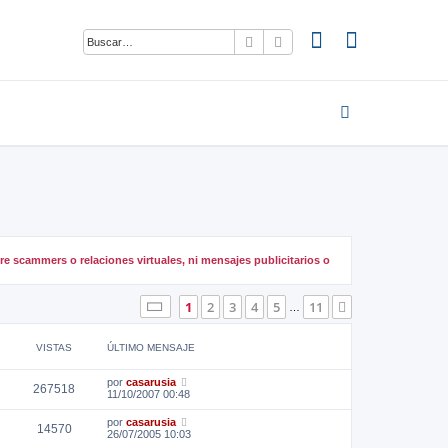
Buscar
Búsqueda avanzada
e scammers o relaciones virtuales, ni mensajes publicitarios o
Página
1
de
11
1
2
3
4
5
11
Siguiente
…
VISTAS
ÚLTIMO MENSAJE
por
casarusia
267518
11/10/2007 00:48
por
casarusia
14570
26/07/2005 10:03