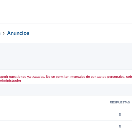
s
Anuncios
epetir cuestiones ya tratadas. No se permiten mensajes de contactos personales, sobr
administrador
queda avanzada
RESPUESTAS
0
0