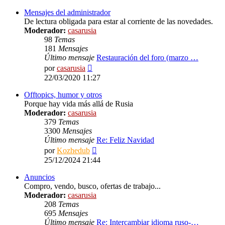
Mensajes del administrador
De lectura obligada para estar al corriente de las novedades.
Moderador:
casarusia
98
Temas
181
Mensajes
Último mensaje
Restauración del foro (marzo …
Ver
por
casarusia
último
22/03/2020 11:27
mensaje
Offtopics, humor y otros
Porque hay vida más allá de Rusia
Moderador:
casarusia
379
Temas
3300
Mensajes
Último mensaje
Re: Feliz Navidad
Ver
por
Kozhedub
último
25/12/2024 21:44
mensaje
Anuncios
Compro, vendo, busco, ofertas de trabajo...
Moderador:
casarusia
208
Temas
695
Mensajes
Último mensaje
Re: Intercambiar idioma ruso-…