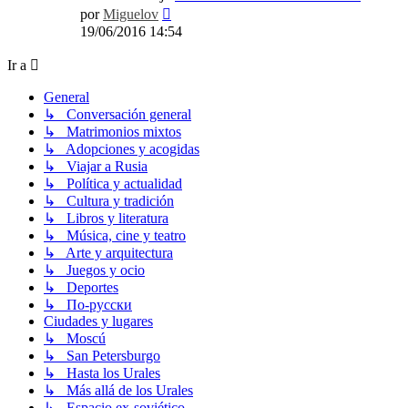
Ver
por
Miguelov
último
19/06/2016 14:54
mensaje
Ir a
General
↳ Conversación general
↳ Matrimonios mixtos
↳ Adopciones y acogidas
↳ Viajar a Rusia
↳ Política y actualidad
↳ Cultura y tradición
↳ Libros y literatura
↳ Música, cine y teatro
↳ Arte y arquitectura
↳ Juegos y ocio
↳ Deportes
↳ По-русски
Ciudades y lugares
↳ Moscú
↳ San Petersburgo
↳ Hasta los Urales
↳ Más allá de los Urales
↳ Espacio ex-soviético