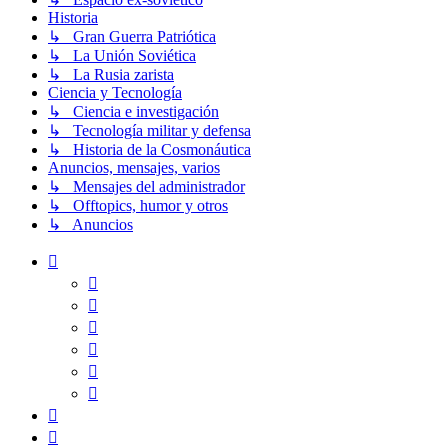
Historia
↳ Gran Guerra Patriótica
↳ La Unión Soviética
↳ La Rusia zarista
Ciencia y Tecnología
↳ Ciencia e investigación
↳ Tecnología militar y defensa
↳ Historia de la Cosmonáutica
Anuncios, mensajes, varios
↳ Mensajes del administrador
↳ Offtopics, humor y otros
↳ Anuncios