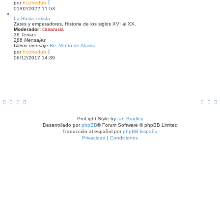
m
V
por
Kozhedub
e
e
01/02/2022 11:53
n
r
s
ú
La Rusia zarista
a
l
Zares y emperadores, Historia de los siglos XVI al XX.
j
t
Moderador:
casarusia
e
i
38
Temas
m
286
Mensajes
o
Último mensaje
Re: Venta de Alaska
m
V
por
Kozhedub
e
e
06/12/2017 14:39
n
r
s
ú
a
l
j
t
e
i
m
o
m
e
n
s
ProLight Style by
Ian Bradley
a
Desarrollado por
phpBB
® Forum Software © phpBB Limited
j
e
Traducción al español por
phpBB España
Privacidad
|
Condiciones