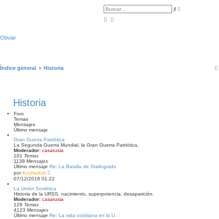
B
B
ú
u
s
s
q
c
u
a
e
r
Obviar
d
a
a
v
a
n
Índice general
Historia
z
a
d
a
Historia
Foro
Temas
Mensajes
Último mensaje
Gran Guerra Patriótica
La Segunda Guerra Mundial, la Gran Guerra Patriótica.
Moderador:
casarusia
101
Temas
1138
Mensajes
Último mensaje
Re: La Batalla de Stalingrado
V
por
Kozhedub
e
07/12/2018 01:22
r
ú
La Unión Soviética
l
Historia de la URSS, nacimiento, superpotencia, desaparición.
t
Moderador:
casarusia
i
128
Temas
m
4123
Mensajes
o
Último mensaje
Re: La vida cotidiana en la U…