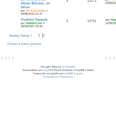
3
13173
Alexei Bolotov, un
24/06/2
héroe
por
Pio Korolenko
»
19/05/2013 21:47
Vladimir Karpets
por
Vla
3
13731
por
Vladiвосток
»
11/06/2
26/06/2007 20:20
Nuevo Tema
Volver a Índice general
ProLight Style by
Ian Bradley
Desarrollado por
phpBB
® Forum Software © phpBB Limited
Traducción al español por
phpBB España
Privacidad
|
Condiciones