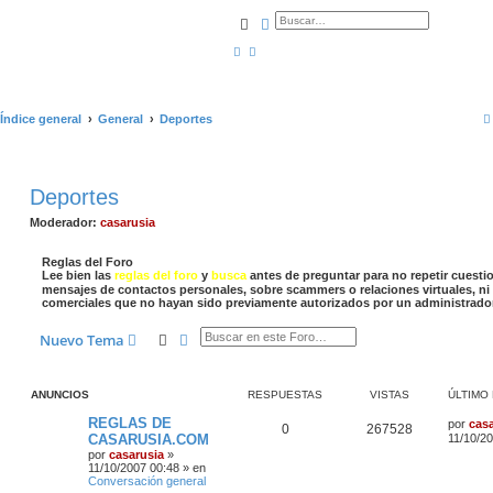
Buscar
Búsqueda avanzada
Índice general
General
Deportes
Deportes
Moderador:
casarusia
Reglas del Foro
Lee bien las
reglas del foro
y
busca
antes de preguntar para no repetir cuesti
mensajes de contactos personales, sobre scammers o relaciones virtuales, ni 
comerciales que no hayan sido previamente autorizados por un administrado
Buscar
Búsqueda avanzada
Nuevo Tema
ANUNCIOS
RESPUESTAS
VISTAS
ÚLTIMO
REGLAS DE
por
cas
0
267528
CASARUSIA.COM
11/10/2
por
casarusia
»
11/10/2007 00:48
» en
Conversación general