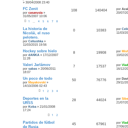
»
30/04/2008 23:40
FC Zenit
por
Aza
108
140404
por
casarusia
»
20/07/2
31/05/2007 10:06
1
4
5
6
7
8
…
La historia de
por
Cel
0
10383
Nicolái, el ruso
11/03/2
pelotero.
por
Celiushka
»
11/03/2015 19:56
Hockey sobre hielo
por
Mis
8
19908
por
dANKA
»
17/12/2007
10/02/2
11:28
Valeri Jarlámov
por
Vla
7
17537
por
sabas
»
20/06/2011
16/12/2
18:07
Un poco de todo
por
Dav
50
76776
por
Mayakovski
»
29/11/2
14/10/2006 02:43
1
2
3
4
Deportes en la
por
Sibe
28
44024
URSS
21/07/2
por
Koba
»
21/01/2008
17:24
1
2
Partidos de fútbol
por
Vla
45
67961
de Rusia
27/06/2