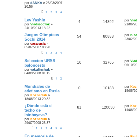
por
dANKA
»
26/03/2007
20:56
1
2
3
4
Lev Yashin
por
Vla
4
14392
por
Vladiвосток
»
21/06/2
24/10/2013 13:22
Juegos Olímpicos
por
rus
54
80888
Sochi 2014
23/02/2
por
casarusia
»
05/07/2007 08:20
1
2
3
4
Seleccion URSS
por
Vla
16
32765
baloncesto
06/10/2
por
vakulinchuk
»
04/09/2008 01:15
1
2
Mundiales de
por
Koz
0
10188
atletismo en Rusia
18/08/2
por
Kozhedub
»
18/08/2013 20:32
¿Dónde está el
por
Koz
81
120030
techo de
14/08/2
Isinbayeva?
por
Kozhedub
»
29/07/2008 23:37
1
2
3
4
5
6
En memoria de
por
Pio