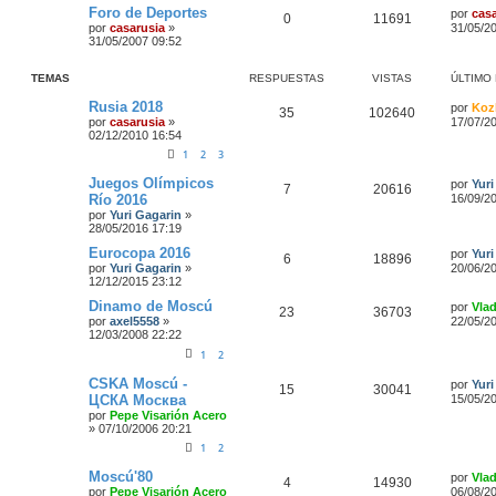
Foro de Deportes
por
cas
0
11691
por
casarusia
»
31/05/2
31/05/2007 09:52
TEMAS
RESPUESTAS
VISTAS
ÚLTIMO
Rusia 2018
por
Koz
35
102640
por
casarusia
»
17/07/2
02/12/2010 16:54
1
2
3
Juegos Olímpicos
por
Yuri
7
20616
Río 2016
16/09/2
por
Yuri Gagarin
»
28/05/2016 17:19
Eurocopa 2016
por
Yuri
6
18896
por
Yuri Gagarin
»
20/06/2
12/12/2015 23:12
Dinamo de Moscú
por
Vla
23
36703
por
axel5558
»
22/05/2
12/03/2008 22:22
1
2
CSKA Moscú -
por
Yuri
15
30041
ЦСКА Москва
15/05/2
por
Pepe Visarión Acero
»
07/10/2006 20:21
1
2
Moscú'80
por
Vla
4
14930
por
Pepe Visarión Acero
06/08/2