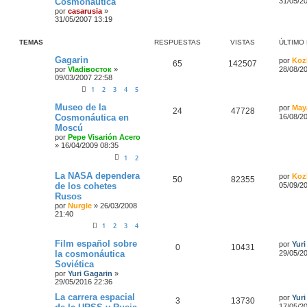
Cosmonáutica
31/05/2
por
casarusia
»
31/05/2007 13:19
TEMAS
RESPUESTAS
VISTAS
ÚLTIMO
Gagarin
por
Koz
65
142507
por
Vladiвосток
»
28/08/2
09/03/2007 22:58
1
2
3
4
5
Museo de la
por
May
24
47728
Cosmonáutica en
16/08/2
Moscú
por
Pepe Visarión Acero
»
16/04/2009 08:35
1
2
La NASA dependera
por
Koz
50
82355
de los cohetes
05/09/2
Rusos
por
Nurgle
»
26/03/2008
21:40
1
2
3
4
Film español sobre
por
Yuri
0
10431
la cosmonáutica
29/05/2
Soviética
por
Yuri Gagarin
»
29/05/2016 22:36
La carrera espacial
por
Yuri
3
13730
17/05/2