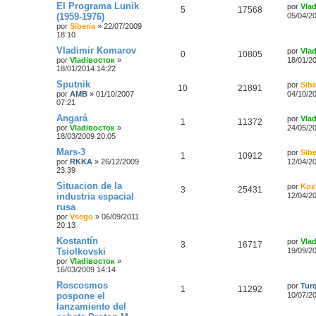
El Programa Lunik
por
Vla
5
17568
(1959-1976)
05/04/2
por
Siberia
»
22/07/2009
18:10
Vladimir Komarov
por
Vla
0
10805
por
Vladiвосток
»
18/01/2
18/01/2014 14:22
Sputnik
por
Sibe
10
21891
por
AMB
»
01/10/2007
04/10/2
07:21
Angará
por
Vla
1
11372
por
Vladiвосток
»
24/05/2
18/03/2009 20:05
Mars-3
por
Sibe
1
10912
por
RKKA
»
26/12/2009
12/04/2
23:39
Situacion de la
por
Koz
3
25431
industria espacial
12/04/2
rusa
por
Vsego
»
06/09/2011
20:13
Kostantín
por
Vla
3
16717
Tsiolkovski
19/09/2
por
Vladiвосток
»
16/03/2009 14:14
Roscosmos
por
Tur
1
11292
pospone el
10/07/2
lanzamiento del