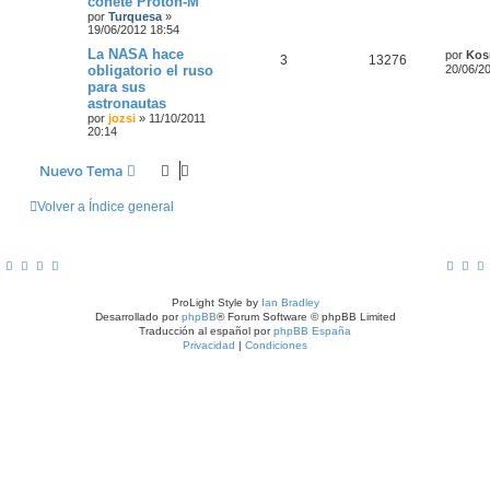
cohete Proton-M
por
Turquesa
»
19/06/2012 18:54
La NASA hace
por
Kos
3
13276
obligatorio el ruso
20/06/2
para sus
astronautas
por
jozsi
»
11/10/2011
20:14
Nuevo Tema
Volver a Índice general
ProLight Style by
Ian Bradley
Desarrollado por
phpBB
® Forum Software © phpBB Limited
Traducción al español por
phpBB España
Privacidad
|
Condiciones