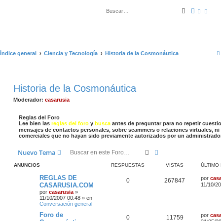
Buscar
Búsqued
Índice general
Ciencia y Tecnología
Historia de la Cosmonáutica
Historia de la Cosmonáutica
Moderador:
casarusia
Reglas del Foro
Lee bien las
reglas del foro
y
busca
antes de preguntar para no repetir cuesti
mensajes de contactos personales, sobre scammers o relaciones virtuales, ni 
comerciales que no hayan sido previamente autorizados por un administrado
Buscar
Búsqueda avanzada
Nuevo Tema
ANUNCIOS
RESPUESTAS
VISTAS
ÚLTIMO
REGLAS DE
por
cas
0
267847
CASARUSIA.COM
11/10/2
por
casarusia
»
11/10/2007 00:48
» en
Conversación general
Foro de
por
cas
0
11759