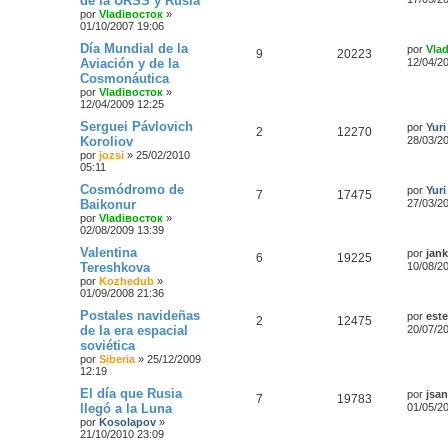
de la URSS y Rusia
por
Vladiвосток
»
01/10/2007 19:06
Día Mundial de la
por
Vla
9
20223
Aviación y de la
12/04/2
Cosmonáutica
por
Vladiвосток
»
12/04/2009 12:25
Serguei Pávlovich
por
Yuri
2
12270
Koroliov
28/03/2
por
jozsi
»
25/02/2010
05:11
Cosmódromo de
por
Yuri
7
17475
Baikonur
27/03/2
por
Vladiвосток
»
02/08/2009 13:39
Valentina
por
jan
6
19225
Tereshkova
10/08/2
por
Kozhedub
»
01/09/2008 21:36
Postales navideñas
por
este
2
12475
de la era espacial
20/07/2
soviética
por
Siberia
»
25/12/2009
12:19
El día que Rusia
por
jsa
7
19783
llegó a la Luna
01/05/2
por
Kosolapov
»
21/10/2010 23:09