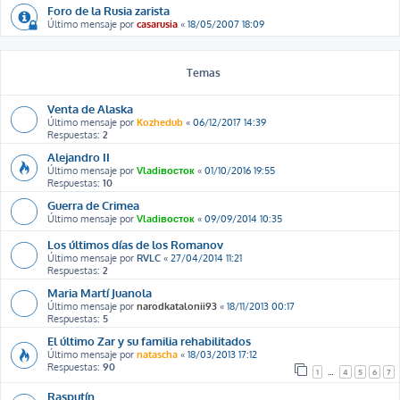
Foro de la Rusia zarista
Último mensaje por
casarusia
«
18/05/2007 18:09
Temas
Venta de Alaska
Último mensaje por
Kozhedub
«
06/12/2017 14:39
Respuestas:
2
Alejandro II
Último mensaje por
Vladiвосток
«
01/10/2016 19:55
Respuestas:
10
Guerra de Crimea
Último mensaje por
Vladiвосток
«
09/09/2014 10:35
Los últimos días de los Romanov
Último mensaje por
RVLC
«
27/04/2014 11:21
Respuestas:
2
Maria Martí Juanola
Último mensaje por
narodkatalonii93
«
18/11/2013 00:17
Respuestas:
5
El último Zar y su familia rehabilitados
Último mensaje por
natascha
«
18/03/2013 17:12
Respuestas:
90
1
…
4
5
6
7
Rasputín