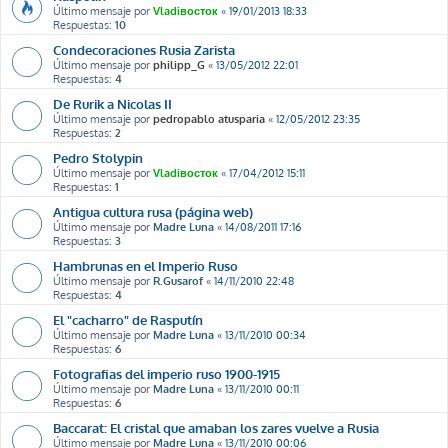
Último mensaje por
Vladiвосток
«
19/01/2013 18:33
Respuestas:
10
Condecoraciones Rusia Zarista
Último mensaje por
philipp_G
«
13/05/2012 22:01
Respuestas:
4
De Rurik a Nicolas II
Último mensaje por
pedropablo atusparia
«
12/05/2012 23:35
Respuestas:
2
Pedro Stolypin
Último mensaje por
Vladiвосток
«
17/04/2012 15:11
Respuestas:
1
Antigua cultura rusa (página web)
Último mensaje por
Madre Luna
«
14/08/2011 17:16
Respuestas:
3
Hambrunas en el Imperio Ruso
Último mensaje por
R.Gusarof
«
14/11/2010 22:48
Respuestas:
4
El "cacharro" de Rasputín
Último mensaje por
Madre Luna
«
13/11/2010 00:34
Respuestas:
6
Fotografias del imperio ruso 1900-1915
Último mensaje por
Madre Luna
«
13/11/2010 00:11
Respuestas:
6
Baccarat: El cristal que amaban los zares vuelve a Rusia
Último mensaje por
Madre Luna
«
13/11/2010 00:06