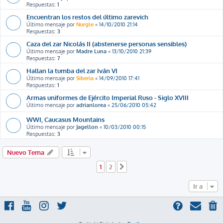
Respuestas:
1
Encuentran los restos del último zarevich
Último mensaje por
Nurgle
«
14/10/2010 21:14
Respuestas:
3
Caza del zar Nicolás II (abstenerse personas sensibles)
Último mensaje por
Madre Luna
«
13/10/2010 21:39
Respuestas:
7
Hallan la tumba del zar Iván VI
Último mensaje por
Siberia
«
14/09/2010 17:41
Respuestas:
1
Armas uniformes de Ejército Imperial Ruso - Siglo XVIII
Último mensaje por
adrianlorea
«
25/06/2010 05:42
WWI, Caucasus Mountains
Último mensaje por
Jagellon
«
10/03/2010 00:15
Respuestas:
3
Nuevo Tema
1
2
Siguiente
Ir a