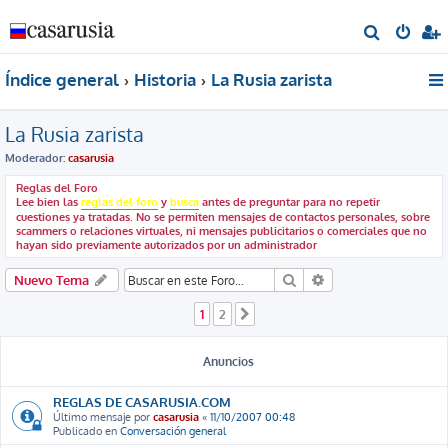
B
u
Índice general
Historia
La Rusia zarista
s
c
La Rusia zarista
a
r
Moderador:
casarusia
Reglas del Foro
Lee bien las
reglas del foro
y
busca
antes de preguntar para no repetir
cuestiones ya tratadas. No se permiten mensajes de contactos personales, sobre
scammers o relaciones virtuales, ni mensajes publicitarios o comerciales que no
hayan sido previamente autorizados por un administrador
Buscar
Búsqueda avanzada
Nuevo Tema
1
2
Siguiente
Anuncios
REGLAS DE CASARUSIA.COM
Último mensaje por
casarusia
«
11/10/2007 00:48
Publicado en
Conversación general