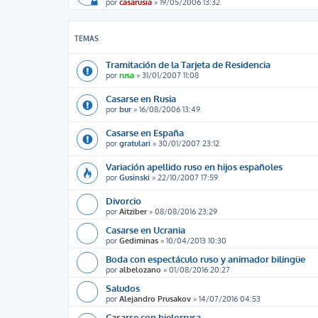
por
casarusia
»
19/05/2006 13:32
TEMAS
Tramitación de la Tarjeta de Residencia
por
rusa
»
31/01/2007 11:08
Casarse en Rusia
por
bur
»
16/08/2006 13:49
Casarse en España
por
gratulari
»
30/01/2007 23:12
Variación apellido ruso en hijos españoles
por
Gusinski
»
22/10/2007 17:59
Divorcio
por
Aitziber
»
08/08/2016 23:29
Casarse en Ucrania
por
Gediminas
»
10/04/2013 10:30
Boda con espectáculo ruso y animador bilingüe
por
albelozano
»
01/08/2016 20:27
Saludos
por
Alejandro Prusakov
»
14/07/2016 04:53
Casarse con bielorrusa