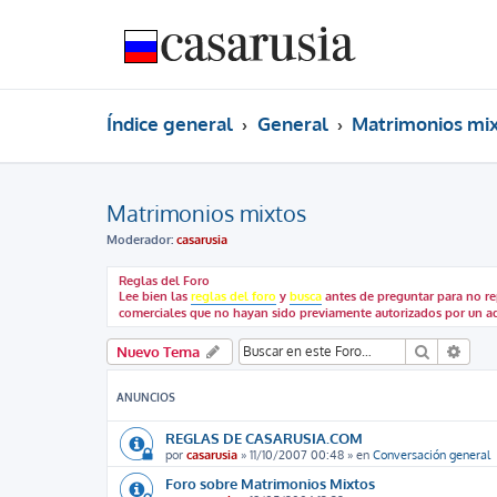
Índice general
General
Matrimonios mi
Matrimonios mixtos
Moderador:
casarusia
Reglas del Foro
Lee bien las
reglas del foro
y
busca
antes de preguntar para no rep
comerciales que no hayan sido previamente autorizados por un a
Buscar
Búsq
Nuevo Tema
ANUNCIOS
REGLAS DE CASARUSIA.COM
por
casarusia
»
11/10/2007 00:48
» en
Conversación general
Foro sobre Matrimonios Mixtos