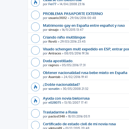
por
Fer77
»
14/04/2008 23:16
PROBLEMA PASAPORTE EXTERNO
por
usuario31012
»
29/06/2016 00:48
Matrimonio gay en España entre español y ruso
por
sinsajo
»
16/11/2015 13:47
Criando niño multilingue
por
Rovili
»
29/03/2016 23:45
Visado schengen mult expedido en ESP, entrar por 
por
Antracxs
»
08/05/2016 19:36
Duda apostillado.
por
ragnos
»
05/05/2016 17:31
Obtener nacionalidad rusa bebe mixto en España
por
Asantab
»
24/02/2016 19:41
¿Doble nacionalidad?
por
sonatin
»
30/05/2008 21:32
Ayuda con novia bielorrusa
por
e028075
»
13/10/2007 17:41
Trasladarme a Rusia
por
pactos1348
»
18/01/2016 05:11
Certificado de estado civil de mi novia rusa
por
viktors89
»
01/12/2015 20:48