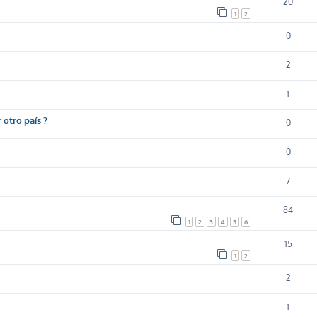
20
1
2
0
2
1
otro país ?
0
0
7
84
1
2
3
4
5
6
15
1
2
2
1