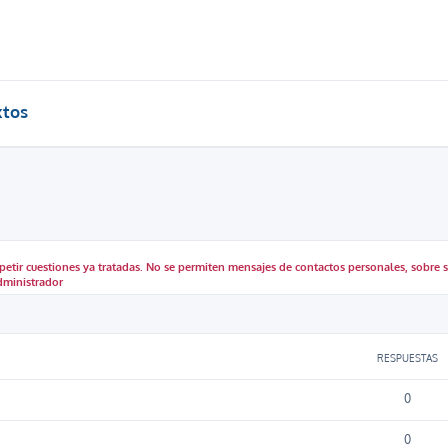
xtos
etir cuestiones ya tratadas. No se permiten mensajes de contactos personales, sobre sc
dministrador
ueda avanzada
RESPUESTAS
0
0