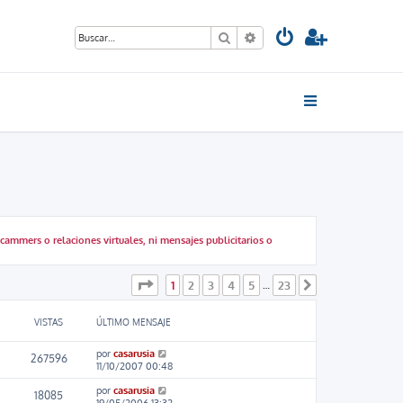
Buscar
Búsqueda avanzada
ammers o relaciones virtuales, ni mensajes publicitarios o
Página
1
de
23
1
2
3
4
5
23
…
Siguiente
VISTAS
ÚLTIMO MENSAJE
por
casarusia
267596
11/10/2007 00:48
por
casarusia
18085
19/05/2006 13:32