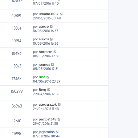
42837
07/07/2016 11:40
por
usuario31012
10891
29/06/2016 00:48
por
alexru
13051
10/05/2016 16:37
por
alexru
10914
10/05/2016 16:36
por
Antracxs
10496
08/05/2016 19:36
por
ragnos
13073
05/05/2016 17:31
por
rusa
17463
04/05/2016 23:29
por
Berg
150299
29/04/2016 12:56
por
alexisrazok
36963
24/04/2016 11:43
por
pactos1348
12610
29/01/2016 21:38
por
jarjarmins
11998
07/01/2016 00:46