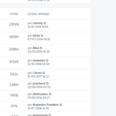
VISTAS
ÚLTIMO MENSAJE
por
cobrety
239518
12/10/2016 19:06
por
Gilda
185810
07/07/2016 06:51
por
Alba
203816
23/03/2016 13:28
por
razanobu
87569
14/10/2018 02:54
por
Catuxa
13226
10/05/2017 16:22
por
joserland
24805
22/09/2016 03:52
por
albelozano
10930
01/08/2016 20:27
por
Alejandro Prusakov
13716
15/07/2016 16:28
por
alexisrazok