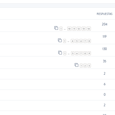
RESPUESTAS
204
1
…
10
11
12
13
14
119
1
…
4
5
6
7
8
130
1
…
5
6
7
8
9
35
1
2
3
2
6
0
2