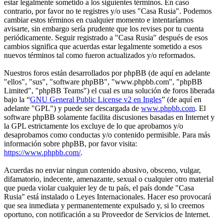
estar legalmente sometido a los siguientes términos. En caso
contrario, por favor no te registres y/o uses "Casa Rusia". Podemos
cambiar estos términos en cualquier momento e intentaríamos
avisarte, sin embargo sería prudente que los revises por tu cuenta
periódicamente. Seguir registrado a "Casa Rusia" después de esos
cambios significa que acuerdas estar legalmente sometido a esos
nuevos términos tal como fueron actualizados y/o reformados.
Nuestros foros están desarrollados por phpBB (de aquí en adelante
"ellos", "sus", "software phpBB", "www.phpbb.com", "phpBB
Limited", "phpBB Teams") el cual es una solución de foros liberada
bajo la “
GNU General Public License v2 en Ingles
” (de aquí en
adelante "GPL") y puede ser descargada de
www.phpbb.com
. El
software phpBB solamente facilita discusiones basadas en Internet y
la GPL estrictamente los excluye de lo que aprobamos y/o
desaprobamos como conductas y/o contenido permisible. Para más
información sobre phpBB, por favor visita:
https://www.phpbb.com/
.
Acuerdas no enviar ningun contenido abusivo, obsceno, vulgar,
difamatorio, indecente, amenazante, sexual o cualquier otro material
que pueda violar cualquier ley de tu país, el país donde "Casa
Rusia" está instalado o Leyes Internacionales. Hacer eso provocará
que sea inmediata y permanentemente expulsado y, si lo creemos
oportuno, con notificación a su Proveedor de Servicios de Internet.