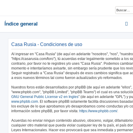
Índice general
Casa Rusia - Condiciones de uso
Al ingresar en "Casa Rusia" (de aquí en adelante "nosotros", "nos", "nuestro
"https://casarusia.com/foro"), tú acuerdas estar legalmente sometido a los s
contrario, por favor no te registres y/o uses "Casa Rusia". Podemos cambiar
momento e intentaríamos avisarte, sin embargo sería prudente que los revi
Seguir registrado a "Casa Rusia" después de esos cambios significa que a
a esos nuevos términos tal como fueron actualizados y/o reformados.
Nuestros foros están desarrollados por phpBB (de aquí en adelante "ellos", 
"www.phpbb.com", "phpBB Limited", "phpBB Teams") el cual es una solución 
GNU General Public License v2 en Ingles
” (de aquí en adelante "GPL") y 
www.phpbb.com
. El software phpBB solamente facilita discusiones basadas
los excluye de lo que aprobamos y/o desaprobamos como conductas y/o co
información sobre phpBB, por favor visita:
https://www.phpbb.com/
.
Acuerdas no enviar ningun contenido abusivo, obsceno, vulgar, difamatorio
cualquier otro material que pueda violar cualquier ley de tu país, el país d
Leyes Internacionales. Hacer eso provocará que sea inmediata y permanen