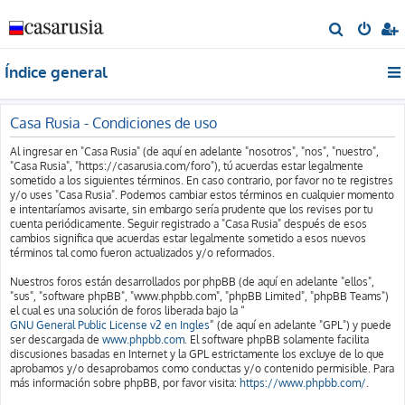
B
u
Índice general
s
c
a
Casa Rusia - Condiciones de uso
r
Al ingresar en "Casa Rusia" (de aquí en adelante "nosotros", "nos", "nuestro",
"Casa Rusia", "https://casarusia.com/foro"), tú acuerdas estar legalmente
sometido a los siguientes términos. En caso contrario, por favor no te registres
y/o uses "Casa Rusia". Podemos cambiar estos términos en cualquier momento
e intentaríamos avisarte, sin embargo sería prudente que los revises por tu
cuenta periódicamente. Seguir registrado a "Casa Rusia" después de esos
cambios significa que acuerdas estar legalmente sometido a esos nuevos
términos tal como fueron actualizados y/o reformados.
Nuestros foros están desarrollados por phpBB (de aquí en adelante "ellos",
"sus", "software phpBB", "www.phpbb.com", "phpBB Limited", "phpBB Teams")
el cual es una solución de foros liberada bajo la “
GNU General Public License v2 en Ingles
” (de aquí en adelante "GPL") y puede
ser descargada de
www.phpbb.com
. El software phpBB solamente facilita
discusiones basadas en Internet y la GPL estrictamente los excluye de lo que
aprobamos y/o desaprobamos como conductas y/o contenido permisible. Para
más información sobre phpBB, por favor visita:
https://www.phpbb.com/
.