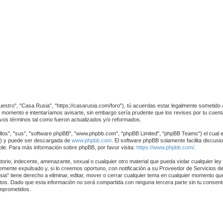
uestro", "Casa Rusia", "https://casarusia.com/foro"), tú acuerdas estar legalmente sometido a
momento e intentaríamos avisarte, sin embargo sería prudente que los revises por tu cuen
vos términos tal como fueron actualizados y/o reformados.
los", "sus", "software phpBB", "www.phpbb.com", "phpBB Limited", "phpBB Teams") el cual es 
") y puede ser descargada de
www.phpbb.com
. El software phpBB solamente facilita discus
e. Para más información sobre phpBB, por favor visita:
https://www.phpbb.com/
.
orio, indecente, amenazante, sexual o cualquier otro material que pueda violar cualquier ley
ente expulsado y, si lo creemos oportuno, con notificación a su Proveedor de Servicios de 
a" tiene derecho a eliminar, editar, mover o cerrar cualquier tema en cualquier momento q
s. Dado que esta información no será compartida con ninguna tercera parte sin tu consent
omprometidos.