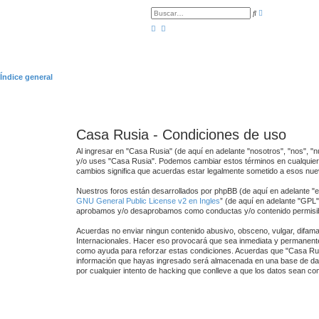
B
B
ú
u
s
s
q
c
u
a
e
r
d
a
a
Índice general
v
a
n
z
a
d
a
Casa Rusia - Condiciones de uso
Al ingresar en "Casa Rusia" (de aquí en adelante "nosotros", "nos", "n
y/o uses "Casa Rusia". Podemos cambiar estos términos en cualquier 
cambios significa que acuerdas estar legalmente sometido a esos nue
Nuestros foros están desarrollados por phpBB (de aquí en adelante "el
GNU General Public License v2 en Ingles
” (de aquí en adelante "GPL
aprobamos y/o desaprobamos como conductas y/o contenido permisibl
Acuerdas no enviar ningun contenido abusivo, obsceno, vulgar, difamat
Internacionales. Hacer eso provocará que sea inmediata y permanentem
como ayuda para reforzar estas condiciones. Acuerdas que "Casa Rusi
información que hayas ingresado será almacenada en una base de dato
por cualquier intento de hacking que conlleve a que los datos sean c