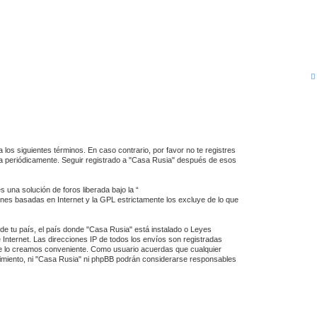
 los siguientes términos. En caso contrario, por favor no te registres
ta periódicamente. Seguir registrado a "Casa Rusia" después de esos
una solución de foros liberada bajo la “
iones basadas en Internet y la GPL estrictamente los excluye de lo que
 de tu país, el país donde "Casa Rusia" está instalado o Leyes
Internet. Las direcciones IP de todos los envíos son registradas
ue lo creamos conveniente. Como usuario acuerdas que cualquier
imiento, ni "Casa Rusia" ni phpBB podrán considerarse responsables