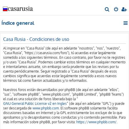
B
u
Índice general
s
c
a
Casa Rusia - Condiciones de uso
r
Al ingresar en "Casa Rusia" (de aquí en adelante "nosotros", "nos", "nuestro",
"Casa Rusia", "https://casarusia.com/foro"), tú acuerdas estar legalmente
sometido a los siguientes términos. En caso contrario, por favor no te registres
y/o uses "Casa Rusia". Podemos cambiar estos términos en cualquier momento
e intentaríamos avisarte, sin embargo sería prudente que los revises por tu
cuenta periódicamente. Seguir registrado a "Casa Rusia" después de esos
cambios significa que acuerdas estar legalmente sometido a esos nuevos
términos tal como fueron actualizados y/o reformados.
Nuestros foros están desarrollados por phpBB (de aquí en adelante "ellos",
"sus", "software phpBB", "www.phpbb.com", "phpBB Limited", "phpBB Teams")
el cual es una solución de foros liberada bajo la “
GNU General Public License v2 en Ingles
” (de aquí en adelante "GPL") y puede
ser descargada de
www.phpbb.com
. El software phpBB solamente facilita
discusiones basadas en Internet y la GPL estrictamente los excluye de lo que
aprobamos y/o desaprobamos como conductas y/o contenido permisible. Para
más información sobre phpBB, por favor visita:
https://www.phpbb.com/
.