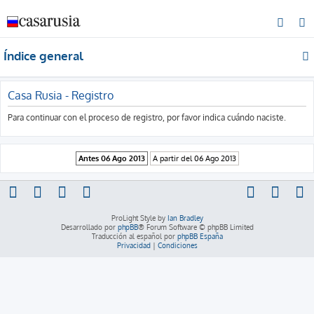
B
u
Índice general
s
c
a
Casa Rusia - Registro
r
Para continuar con el proceso de registro, por favor indica cuándo naciste.
ProLight Style by
Ian Bradley
Desarrollado por
phpBB
® Forum Software © phpBB Limited
Traducción al español por
phpBB España
Privacidad
|
Condiciones