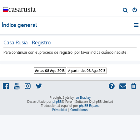
B
u
Índice general
s
c
a
Casa Rusia - Registro
r
Para continuar con el proceso de registro, por favor indica cuándo naciste.
ProLight Style by
Ian Bradley
Desarrollado por
phpBB
® Forum Software © phpBB Limited
Traducción al español por
phpBB España
Privacidad
|
Condiciones