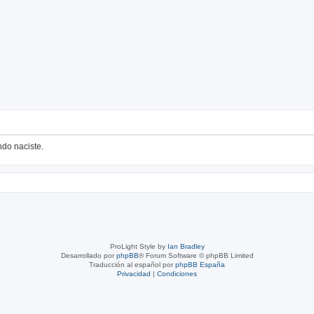
ndo naciste.
ProLight Style by
Ian Bradley
Desarrollado por
phpBB
® Forum Software © phpBB Limited
Traducción al español por
phpBB España
Privacidad
|
Condiciones