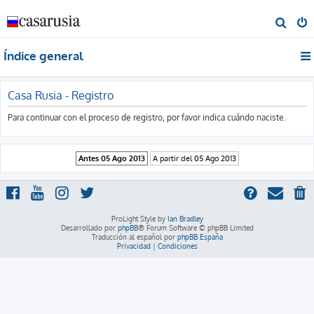
B
u
Índice general
s
c
a
Casa Rusia - Registro
r
Para continuar con el proceso de registro, por favor indica cuándo naciste.
ProLight Style by
Ian Bradley
Desarrollado por
phpBB
® Forum Software © phpBB Limited
Traducción al español por
phpBB España
Privacidad
|
Condiciones