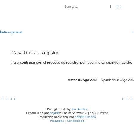
Buscar
Búsqued
Índice general
Casa Rusia - Registro
Para continuar con el proceso de registro, por favor indica cuándo naciste.
ProLight Style by
Ian Bradley
Desarrollado por
phpBB
® Forum Software © phpBB Limited
Traducción al español por
phpBB España
Privacidad
|
Condiciones