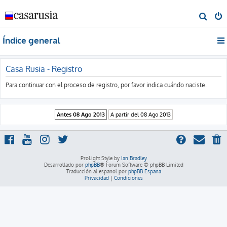
B
u
Índice general
s
c
a
Casa Rusia - Registro
r
Para continuar con el proceso de registro, por favor indica cuándo naciste.
ProLight Style by
Ian Bradley
Desarrollado por
phpBB
® Forum Software © phpBB Limited
Traducción al español por
phpBB España
Privacidad
|
Condiciones