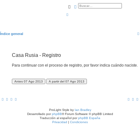
Buscar
Búsqueda avanzada
Índice general
Casa Rusia - Registro
Para continuar con el proceso de registro, por favor indica cuándo naciste.
ProLight Style by
Ian Bradley
Desarrollado por
phpBB
® Forum Software © phpBB Limited
Traducción al español por
phpBB España
Privacidad
|
Condiciones