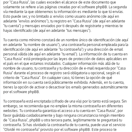
por "Casa Rusia", las cuales exceden el alcance de este documento que
solamente se refiere a las páginas creadas por el software phpBB. La segunda
vía mediante la que obtenemos tu información es mediante lo que tú envías.
Esto puede ser, y no limitado a: envíos como usuario anónimo (de aquí en
adelante "envíos anónimos"), tu registro en "Casa Rusia" (de aquí en adelante
"tu cuenta") y mensajes enviados por ti después de registrarte y mientras te
hayas identificado (de aquí en adelante "tus mensajes").
Tu cuenta como mínimo constará de un nombre único de identificación (de aquí
en adelante "tu nombre de usuario"), una contraseña personal empleada para la
identificación (de aquí en adelante "tu contraseña") y una dirección de email
personal válida (de aquí en adelante "tu email"). La información de tu cuenta en
"Casa Rusia" está protegida por las leyes de protección de datos aplicables en
el país en el que estamos instalados. Cualquier información más allá de tu
nombre de usuario, tu contraseña y tu dirección de e-mail requerida por "Casa
Rusia" durante el proceso de registro será obligatoria u opcional, según el
criterio de “Casa Rusia”. En cualquier caso, tú tienes la opción de qué
información en su cuenta será públicamente exhibida. Además, en tu cuenta,
tienes la opción de activar o desactivar los emails generados automáticamente
por el software phpBB.
Tu contraseña está encriptada (cifrado de una vía) por lo tanto está segura. Sin
embargo, se recomienda que no emplee la misma contraseña en diferentes
websites. Tu contraseña garantiza el acceso a tu cuenta en "Casa Rusia", por
favor guárdala cuidadosamente y bajo ninguna circunstancia ningún miembro
de "Casa Rusia", phpBB u otra tercera parte, legítimamente te preguntará tu
contraseña. Si has olvidado la contraseña de tu cuenta, puede usar el servicio
"Olvidé mi contraseña" provisto por el software phpBB. Este proceso te