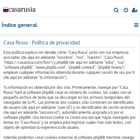
B
u
Índice general
s
c
a
Casa Rusia - Política de privacidad
r
Esta política explica con detalle cómo "Casa Rusia" junto con sus empresas
asociadas (de aquí en adelante "nosotros", "nos", "nuestro", "Casa Rusia",
"https://casarusia.com/foro") y phpBB (de aquí en adelante "ellos", "sus",
"software phpBB", "www.phpbb.com", "phpBB Limited", "phpBB Teams")
emplean cualquier información obtenida durante cualquier sesión de uso por ti
(de aquí en adelante "tu información").
Tu información es obtenida por dos vías. Primeramente, navegar por "Casa
Rusia" hará al software phpBB crear un número de cookies, las cuales son un
pequeño archivo de texto que se descargan en los archivos temporales del
navegador de tu PC. Las primeras dos cookies sólo contienen un identificador
de usuario (de aquí en adelante "user-id") y un identificador de sesión anónima
(de aquí en adelante "session-id"), automáticamente asignada a ti por el
software phpBB. Una tercera cookie se creará una vez que hayas navegado por
temas en "Casa Rusia" y se emplea para registrar cuales han sido leídos, con
objeto de optimizar tu experiencia de usuario.
Además podemos crear cookies externas al software phpBB mientras navega