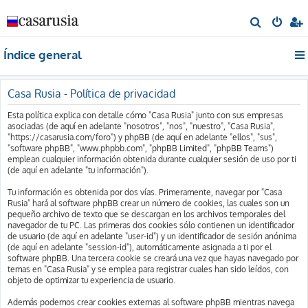
B
u
Índice general
s
c
a
Casa Rusia - Política de privacidad
r
Esta política explica con detalle cómo "Casa Rusia" junto con sus empresas
asociadas (de aquí en adelante "nosotros", "nos", "nuestro", "Casa Rusia",
"https://casarusia.com/foro") y phpBB (de aquí en adelante "ellos", "sus",
"software phpBB", "www.phpbb.com", "phpBB Limited", "phpBB Teams")
emplean cualquier información obtenida durante cualquier sesión de uso por ti
(de aquí en adelante "tu información").
Tu información es obtenida por dos vías. Primeramente, navegar por "Casa
Rusia" hará al software phpBB crear un número de cookies, las cuales son un
pequeño archivo de texto que se descargan en los archivos temporales del
navegador de tu PC. Las primeras dos cookies sólo contienen un identificador
de usuario (de aquí en adelante "user-id") y un identificador de sesión anónima
(de aquí en adelante "session-id"), automáticamente asignada a ti por el
software phpBB. Una tercera cookie se creará una vez que hayas navegado por
temas en "Casa Rusia" y se emplea para registrar cuales han sido leídos, con
objeto de optimizar tu experiencia de usuario.
Además podemos crear cookies externas al software phpBB mientras navega