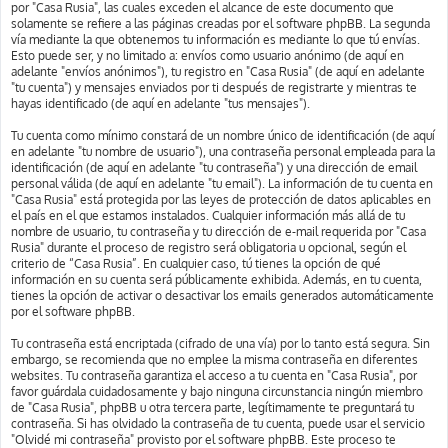
por "Casa Rusia", las cuales exceden el alcance de este documento que
solamente se refiere a las páginas creadas por el software phpBB. La segunda
vía mediante la que obtenemos tu información es mediante lo que tú envías.
Esto puede ser, y no limitado a: envíos como usuario anónimo (de aquí en
adelante "envíos anónimos"), tu registro en "Casa Rusia" (de aquí en adelante
"tu cuenta") y mensajes enviados por ti después de registrarte y mientras te
hayas identificado (de aquí en adelante "tus mensajes").
Tu cuenta como mínimo constará de un nombre único de identificación (de aquí
en adelante "tu nombre de usuario"), una contraseña personal empleada para la
identificación (de aquí en adelante "tu contraseña") y una dirección de email
personal válida (de aquí en adelante "tu email"). La información de tu cuenta en
"Casa Rusia" está protegida por las leyes de protección de datos aplicables en
el país en el que estamos instalados. Cualquier información más allá de tu
nombre de usuario, tu contraseña y tu dirección de e-mail requerida por "Casa
Rusia" durante el proceso de registro será obligatoria u opcional, según el
criterio de “Casa Rusia”. En cualquier caso, tú tienes la opción de qué
información en su cuenta será públicamente exhibida. Además, en tu cuenta,
tienes la opción de activar o desactivar los emails generados automáticamente
por el software phpBB.
Tu contraseña está encriptada (cifrado de una vía) por lo tanto está segura. Sin
embargo, se recomienda que no emplee la misma contraseña en diferentes
websites. Tu contraseña garantiza el acceso a tu cuenta en "Casa Rusia", por
favor guárdala cuidadosamente y bajo ninguna circunstancia ningún miembro
de "Casa Rusia", phpBB u otra tercera parte, legítimamente te preguntará tu
contraseña. Si has olvidado la contraseña de tu cuenta, puede usar el servicio
"Olvidé mi contraseña" provisto por el software phpBB. Este proceso te