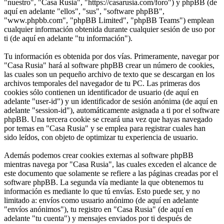
"nuestro", "Casa Rusia", "https://casarusia.com/foro") y phpBB (de
aquí en adelante "ellos", "sus", "software phpBB",
"www.phpbb.com", "phpBB Limited", "phpBB Teams") emplean
cualquier información obtenida durante cualquier sesión de uso por
ti (de aquí en adelante "tu información").
Tu información es obtenida por dos vías. Primeramente, navegar por
"Casa Rusia" hará al software phpBB crear un número de cookies,
las cuales son un pequeño archivo de texto que se descargan en los
archivos temporales del navegador de tu PC. Las primeras dos
cookies sólo contienen un identificador de usuario (de aquí en
adelante "user-id") y un identificador de sesión anónima (de aquí en
adelante "session-id"), automáticamente asignada a ti por el software
phpBB. Una tercera cookie se creará una vez que hayas navegado
por temas en "Casa Rusia" y se emplea para registrar cuales han
sido leídos, con objeto de optimizar tu experiencia de usuario.
Además podemos crear cookies externas al software phpBB
mientras navega por "Casa Rusia", las cuales exceden el alcance de
este documento que solamente se refiere a las páginas creadas por el
software phpBB. La segunda vía mediante la que obtenemos tu
información es mediante lo que tú envías. Esto puede ser, y no
limitado a: envíos como usuario anónimo (de aquí en adelante
"envíos anónimos"), tu registro en "Casa Rusia" (de aquí en
adelante "tu cuenta") y mensajes enviados por ti después de