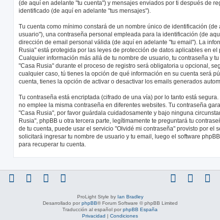
(de aquí en adelante "tu cuenta") y mensajes enviados por ti después de reg
identificado (de aquí en adelante "tus mensajes").
Tu cuenta como mínimo constará de un nombre único de identificación (de 
usuario"), una contraseña personal empleada para la identificación (de aqu
dirección de email personal válida (de aquí en adelante "tu email"). La inf
Rusia" está protegida por las leyes de protección de datos aplicables en el
Cualquier información más allá de tu nombre de usuario, tu contraseña y tu
"Casa Rusia" durante el proceso de registro será obligatoria u opcional, seg
cualquier caso, tú tienes la opción de qué información en su cuenta será p
cuenta, tienes la opción de activar o desactivar los emails generados auto
Tu contraseña está encriptada (cifrado de una vía) por lo tanto está segur
no emplee la misma contraseña en diferentes websites. Tu contraseña garan
"Casa Rusia", por favor guárdala cuidadosamente y bajo ninguna circunst
Rusia", phpBB u otra tercera parte, legítimamente te preguntará tu contrase
de tu cuenta, puede usar el servicio "Olvidé mi contraseña" provisto por el
solicitará ingresar tu nombre de usuario y tu email, luego el software ph
para recuperar tu cuenta.
ProLight Style by
Ian Bradley
Desarrollado por
phpBB
® Forum Software © phpBB Limited
Traducción al español por
phpBB España
Privacidad
|
Condiciones