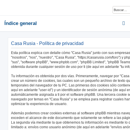
Índice general
Casa Rusia - Política de privacidad
Esta política explica con detalle cómo "Casa Rusia" junto con sus empresa
"nosotros", "nos", "nuestro", "Casa Rusia", "https://casarusia.com/foro") y ph
"sus", "software phpBB", "www.phpbb.com", "phpBB Limited", "phpBB Teams
obtenida durante cualquier sesión de uso por ti (de aquí en adelante "tu inf
Tu información es obtenida por dos vías. Primeramente, navegar por "Casa
crear un número de cookies, las cuales son un pequeño archivo de texto q
temporales del navegador de tu PC. Las primeras dos cookies sólo contiene
aquí en adelante "user-id") y un identificador de sesión anónima (de aquí en
automáticamente asignada a ti por el software phpBB. Una tercera cookie 
navegado por temas en "Casa Rusia" y se emplea para registrar cuales han 
optimizar tu experiencia de usuario.
Además podemos crear cookies externas al software phpBB mientras naveg
exceden el alcance de este documento que solamente se refiere a las pági
La segunda vía mediante la que obtenemos tu información es mediante lo qu
limitado a: envíos como usuario anónimo (de aquí en adelante "envíos anón