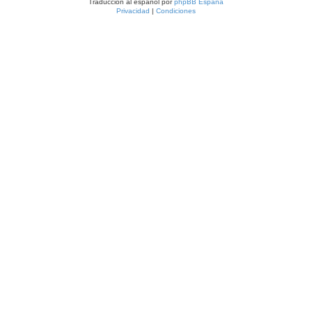
Traducción al español por
phpBB España
Privacidad
|
Condiciones