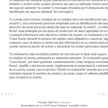
La segunda vía mediante la que obtenemos tu información es mediante lo qu
limitado a: envíos como usuario anónimo (de aquí en adelante "envíos anón
(de aquí en adelante "tu cuenta") y mensajes enviados por ti después de reg
identificado (de aquí en adelante "tus mensajes").
Tu cuenta como mínimo constará de un nombre único de identificación (de 
usuario"), una contraseña personal empleada para la identificación (de aqu
dirección de email personal válida (de aquí en adelante "tu email"). La inf
Rusia" está protegida por las leyes de protección de datos aplicables en el
Cualquier información más allá de tu nombre de usuario, tu contraseña y tu
"Casa Rusia" durante el proceso de registro será obligatoria u opcional, seg
cualquier caso, tú tienes la opción de qué información en su cuenta será p
cuenta, tienes la opción de activar o desactivar los emails generados auto
Tu contraseña está encriptada (cifrado de una vía) por lo tanto está segur
no emplee la misma contraseña en diferentes websites. Tu contraseña garan
"Casa Rusia", por favor guárdala cuidadosamente y bajo ninguna circunst
Rusia", phpBB u otra tercera parte, legítimamente te preguntará tu contrase
de tu cuenta, puede usar el servicio "Olvidé mi contraseña" provisto por el
solicitará ingresar tu nombre de usuario y tu email, luego el software ph
para recuperar tu cuenta.
ProLight Style by
Ian Bradley
Desarrollado por
phpBB
® Forum Software © phpBB Limited