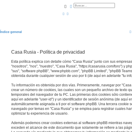
Buscar
Búsqueda avanzada
Índice general
Casa Rusia - Política de privacidad
Esta política explica con detalle cómo "Casa Rusia" junto con sus empresa
"nosotros", "nos", "nuestro", "Casa Rusia", "https://casarusia.com/foro") y ph
"sus", "software phpBB", "www.phpbb.com", "phpBB Limited", "phpBB Teams
obtenida durante cualquier sesión de uso por ti (de aquí en adelante "tu inf
Tu información es obtenida por dos vías. Primeramente, navegar por "Casa
crear un número de cookies, las cuales son un pequeño archivo de texto q
temporales del navegador de tu PC. Las primeras dos cookies sólo contiene
aquí en adelante "user-id") y un identificador de sesión anónima (de aquí en
automáticamente asignada a ti por el software phpBB. Una tercera cookie 
navegado por temas en "Casa Rusia" y se emplea para registrar cuales han 
optimizar tu experiencia de usuario.
Además podemos crear cookies externas al software phpBB mientras naveg
exceden el alcance de este documento que solamente se refiere a las pági