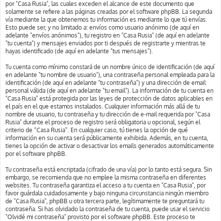
por "Casa Rusia", las cuales exceden el alcance de este documento que
solamente se refiere a las páginas creadas por el software phpBB. La segunda
vía mediante la que obtenemos tu información es mediante lo que tú envías.
Esto puede ser, y no limitado a: envíos como usuario anónimo (de aquí en
adelante "envíos anónimos"), tu registro en "Casa Rusia" (de aquí en adelante
"tu cuenta") y mensajes enviados por ti después de registrarte y mientras te
hayas identificado (de aquí en adelante "tus mensajes").
Tu cuenta como mínimo constará de un nombre único de identificación (de aquí
en adelante "tu nombre de usuario"), una contraseña personal empleada para la
identificación (de aquí en adelante "tu contraseña") y una dirección de email
personal válida (de aquí en adelante "tu email"). La información de tu cuenta en
"Casa Rusia" está protegida por las leyes de protección de datos aplicables en
el país en el que estamos instalados. Cualquier información más allá de tu
nombre de usuario, tu contraseña y tu dirección de e-mail requerida por "Casa
Rusia" durante el proceso de registro será obligatoria u opcional, según el
criterio de “Casa Rusia”. En cualquier caso, tú tienes la opción de qué
información en su cuenta será públicamente exhibida. Además, en tu cuenta,
tienes la opción de activar o desactivar los emails generados automáticamente
por el software phpBB.
Tu contraseña está encriptada (cifrado de una vía) por lo tanto está segura. Sin
embargo, se recomienda que no emplee la misma contraseña en diferentes
websites. Tu contraseña garantiza el acceso a tu cuenta en "Casa Rusia", por
favor guárdala cuidadosamente y bajo ninguna circunstancia ningún miembro
de "Casa Rusia", phpBB u otra tercera parte, legítimamente te preguntará tu
contraseña. Si has olvidado la contraseña de tu cuenta, puede usar el servicio
"Olvidé mi contraseña" provisto por el software phpBB. Este proceso te