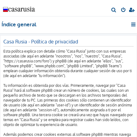
B
u
Índice general
s
c
a
Casa Rusia - Política de privacidad
r
Esta política explica con detalle cómo "Casa Rusia" junto con sus empresas
asociadas (de aquí en adelante "nosotros", "nos", "nuestro", "Casa Rusia",
"https://casarusia.com/foro") y phpBB (de aquí en adelante "ellos", "sus",
"software phpBB", "www.phpbb.com", "phpBB Limited", "phpBB Teams")
emplean cualquier información obtenida durante cualquier sesión de uso por ti
(de aquí en adelante "tu información").
Tu información es obtenida por dos vías. Primeramente, navegar por "Casa
Rusia" hará al software phpBB crear un número de cookies, las cuales son un
pequeño archivo de texto que se descargan en los archivos temporales del
navegador de tu PC. Las primeras dos cookies sólo contienen un identificador
de usuario (de aquí en adelante "user-id") y un identificador de sesión anónima
(de aquí en adelante "session-id"), automáticamente asignada a ti por el
software phpBB. Una tercera cookie se creará una vez que hayas navegado por
temas en "Casa Rusia" y se emplea para registrar cuales han sido leídos, con
objeto de optimizar tu experiencia de usuario.
Además podemos crear cookies externas al software phpBB mientras navega