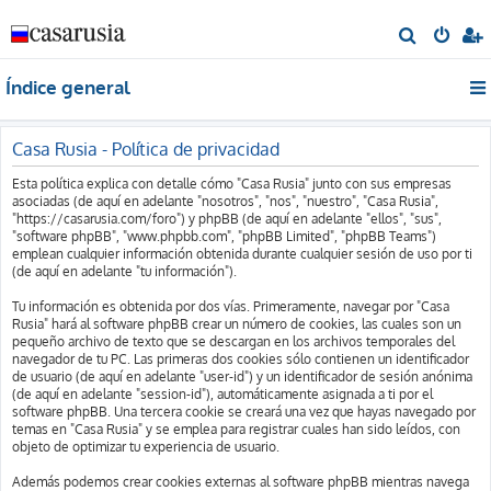
B
u
Índice general
s
c
a
Casa Rusia - Política de privacidad
r
Esta política explica con detalle cómo "Casa Rusia" junto con sus empresas
asociadas (de aquí en adelante "nosotros", "nos", "nuestro", "Casa Rusia",
"https://casarusia.com/foro") y phpBB (de aquí en adelante "ellos", "sus",
"software phpBB", "www.phpbb.com", "phpBB Limited", "phpBB Teams")
emplean cualquier información obtenida durante cualquier sesión de uso por ti
(de aquí en adelante "tu información").
Tu información es obtenida por dos vías. Primeramente, navegar por "Casa
Rusia" hará al software phpBB crear un número de cookies, las cuales son un
pequeño archivo de texto que se descargan en los archivos temporales del
navegador de tu PC. Las primeras dos cookies sólo contienen un identificador
de usuario (de aquí en adelante "user-id") y un identificador de sesión anónima
(de aquí en adelante "session-id"), automáticamente asignada a ti por el
software phpBB. Una tercera cookie se creará una vez que hayas navegado por
temas en "Casa Rusia" y se emplea para registrar cuales han sido leídos, con
objeto de optimizar tu experiencia de usuario.
Además podemos crear cookies externas al software phpBB mientras navega