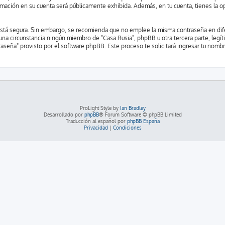
ormación en su cuenta será públicamente exhibida. Además, en tu cuenta, tienes la o
o está segura. Sin embargo, se recomienda que no emplee la misma contraseña en dif
una circunstancia ningún miembro de "Casa Rusia", phpBB u otra tercera parte, legít
raseña" provisto por el software phpBB. Este proceso te solicitará ingresar tu nomb
ProLight Style by
Ian Bradley
Desarrollado por
phpBB
® Forum Software © phpBB Limited
Traducción al español por
phpBB España
Privacidad
|
Condiciones