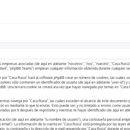
us empresas asociadas (de aquí en adelante "nosotros", "nos", "nuestro", "Casa Rusia
ted", "phpBB Teams") emplean cualquier información obtenida durante cualquier sesi
r por "Casa Rusia" hará al software phpBB crear un número de cookies, las cuales 
okies sólo contienen un identificador de usuario (de aquí en adelante "user-id") y 
hpBB. Una tercera cookie se creará una vez que hayas navegado por temas en "Casa Ru
ras navega por "Casa Rusia", las cuales exceden el alcance de este documento que
 es mediante lo que tú envías. Esto puede ser, y no limitado a: envíos como usuar
viados por ti después de registrarte y mientras te hayas identificado (de aquí en ad
ación (de aquí en adelante "tu nombre de usuario"), una contraseña personal emplea
u email"). La información de tu cuenta en "Casa Rusia" está protegida por las leyes 
io, tu contraseña y tu dirección de e-mail requerida por "Casa Rusia" durante el proc