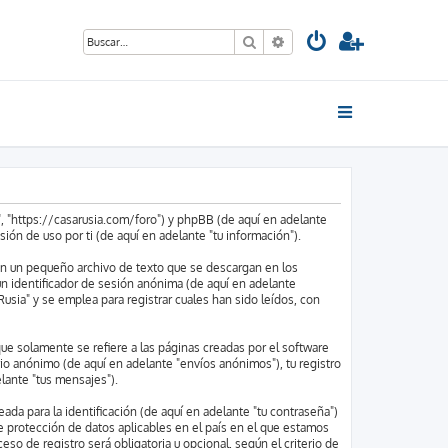
Buscar
Búsqueda avanzada
", "https://casarusia.com/foro") y phpBB (de aquí en adelante
ón de uso por ti (de aquí en adelante "tu información").
son un pequeño archivo de texto que se descargan en los
un identificador de sesión anónima (de aquí en adelante
sia" y se emplea para registrar cuales han sido leídos, con
 solamente se refiere a las páginas creadas por el software
io anónimo (de aquí en adelante "envíos anónimos"), tu registro
elante "tus mensajes").
da para la identificación (de aquí en adelante "tu contraseña")
de protección de datos aplicables en el país en el que estamos
eso de registro será obligatoria u opcional, según el criterio de