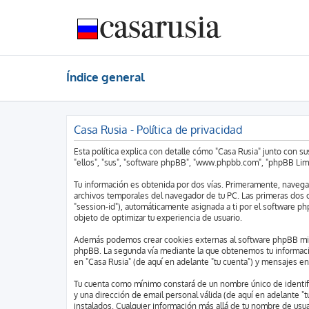
Índice general
Casa Rusia - Política de privacidad
Esta política explica con detalle cómo "Casa Rusia" junto con s
"ellos", "sus", "software phpBB", "www.phpbb.com", "phpBB Limi
Tu información es obtenida por dos vías. Primeramente, navega
archivos temporales del navegador de tu PC. Las primeras dos co
"session-id"), automáticamente asignada a ti por el software p
objeto de optimizar tu experiencia de usuario.
Además podemos crear cookies externas al software phpBB mient
phpBB. La segunda vía mediante la que obtenemos tu información
en "Casa Rusia" (de aquí en adelante "tu cuenta") y mensajes en
Tu cuenta como mínimo constará de un nombre único de identific
y una dirección de email personal válida (de aquí en adelante "t
instalados. Cualquier información más allá de tu nombre de usuar