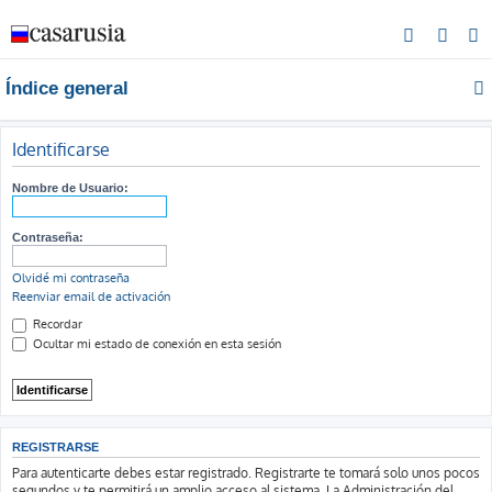
B
u
Índice general
s
c
a
Identificarse
r
Nombre de Usuario:
Contraseña:
Olvidé mi contraseña
Reenviar email de activación
Recordar
Ocultar mi estado de conexión en esta sesión
REGISTRARSE
Para autenticarte debes estar registrado. Registrarte te tomará solo unos pocos
segundos y te permitirá un amplio acceso al sistema. La Administración del