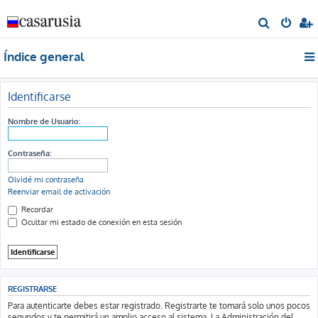
B
u
Índice general
s
c
a
Identificarse
r
Nombre de Usuario:
Contraseña:
Olvidé mi contraseña
Reenviar email de activación
Recordar
Ocultar mi estado de conexión en esta sesión
REGISTRARSE
Para autenticarte debes estar registrado. Registrarte te tomará solo unos pocos
segundos y te permitirá un amplio acceso al sistema. La Administración del