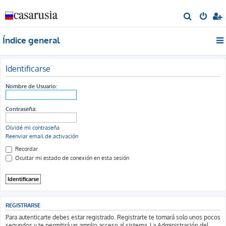
B
u
Índice general
s
c
a
Identificarse
r
Nombre de Usuario:
Contraseña:
Olvidé mi contraseña
Reenviar email de activación
Recordar
Ocultar mi estado de conexión en esta sesión
REGISTRARSE
Para autenticarte debes estar registrado. Registrarte te tomará solo unos pocos
segundos y te permitirá un amplio acceso al sistema. La Administración del