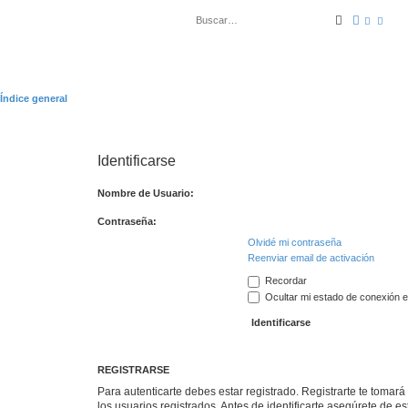
Buscar
Búsqued
Índice general
Identificarse
Nombre de Usuario:
Contraseña:
Olvidé mi contraseña
Reenviar email de activación
Recordar
Ocultar mi estado de conexión e
REGISTRARSE
Para autenticarte debes estar registrado. Registrarte te tomar
los usuarios registrados. Antes de identificarte asegúrete de es