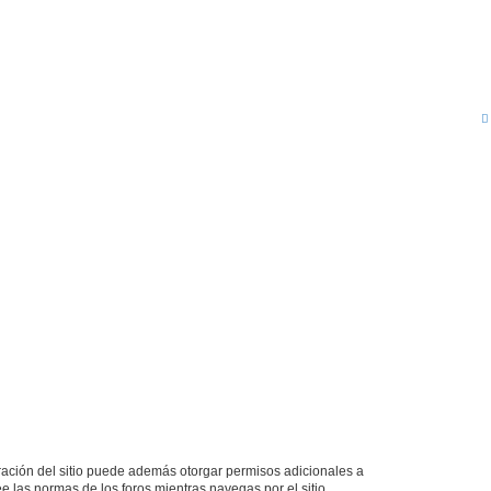
tración del sitio puede además otorgar permisos adicionales a
ee las normas de los foros mientras navegas por el sitio.