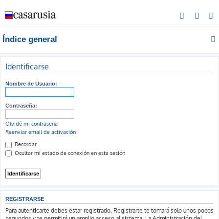
B
u
Índice general
s
c
a
Identificarse
r
Nombre de Usuario:
Contraseña:
Olvidé mi contraseña
Reenviar email de activación
Recordar
Ocultar mi estado de conexión en esta sesión
REGISTRARSE
Para autenticarte debes estar registrado. Registrarte te tomará solo unos pocos
segundos y te permitirá un amplio acceso al sistema. La Administración del