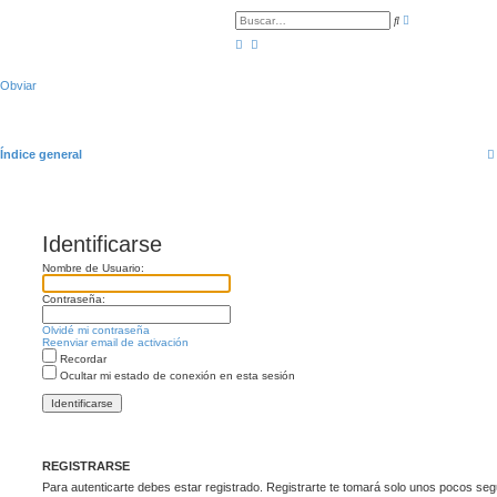
B
B
ú
u
s
s
q
c
u
a
e
r
Obviar
d
a
a
v
a
n
Índice general
z
a
d
a
Identificarse
Nombre de Usuario:
Contraseña:
Olvidé mi contraseña
Reenviar email de activación
Recordar
Ocultar mi estado de conexión en esta sesión
REGISTRARSE
Para autenticarte debes estar registrado. Registrarte te tomará solo unos pocos se