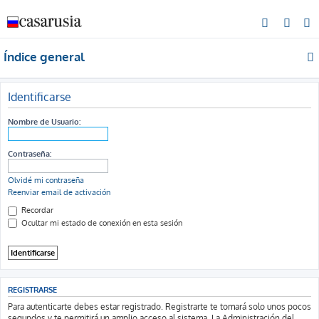
B
u
Índice general
s
c
a
Identificarse
r
Nombre de Usuario:
Contraseña:
Olvidé mi contraseña
Reenviar email de activación
Recordar
Ocultar mi estado de conexión en esta sesión
REGISTRARSE
Para autenticarte debes estar registrado. Registrarte te tomará solo unos pocos
segundos y te permitirá un amplio acceso al sistema. La Administración del