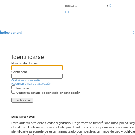
B
B
ú
u
s
s
q
c
u
a
e
r
d
a
a
Índice general
v
a
n
z
a
d
a
Identificarse
Nombre de Usuario:
Contraseña:
Olvidé mi contraseña
Reenviar email de activación
Recordar
Ocultar mi estado de conexión en esta sesión
REGISTRARSE
Para autenticarte debes estar registrado. Registrarte te tomará solo unos pocos se
al sistema. La Administración del sitio puede además otorgar permisos adicionales a 
identificarte asegúrete de estar familiarizado con nuestros términos de uso y políticas