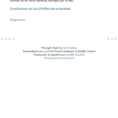
normas de los foros mientras navegas por el sitio.
Condiciones de uso
|
Política de privacidad
Registrarse
ProLight Style by
Ian Bradley
Desarrollado por
phpBB
® Forum Software © phpBB Limited
Traducción al español por
phpBB España
Privacidad
|
Condiciones