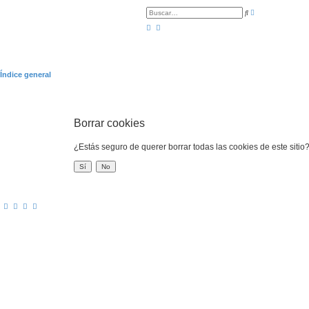
B
B
ú
u
s
s
q
c
u
a
e
r
d
a
a
Índice general
v
a
n
z
a
d
Borrar cookies
a
¿Estás seguro de querer borrar todas las cookies de este sitio