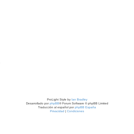
?
ProLight Style by
Ian Bradley
Desarrollado por
phpBB
® Forum Software © phpBB Limited
Traducción al español por
phpBB España
Privacidad
|
Condiciones