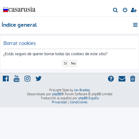
B
u
Índice general
s
c
a
Borrar cookies
r
¿Estás seguro de querer borrar todas las cookies de este sitio?
ProLight Style by
Ian Bradley
Desarrollado por
phpBB
® Forum Software © phpBB Limited
Traducción al español por
phpBB España
Privacidad
|
Condiciones